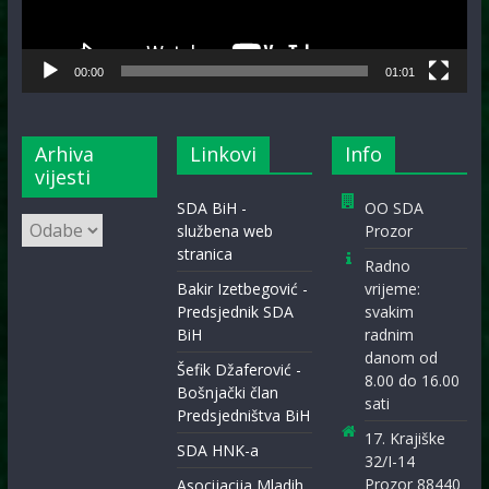
00:00
01:01
Arhiva
Linkovi
Info
vijesti
SDA BiH -
OO SDA
Arhiva
službena web
Prozor
vijesti
stranica
Radno
Bakir Izetbegović -
vrijeme:
Predsjednik SDA
svakim
BiH
radnim
danom od
Šefik Džaferović -
8.00 do 16.00
Bošnjački član
sati
Predsjedništva BiH
17. Krajiške
SDA HNK-a
32/I-14
Prozor 88440
Asocijacija Mladih