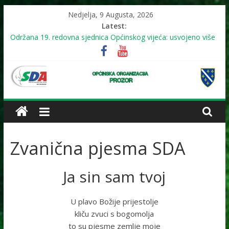
Skip
Nedjelja, 9 Augusta, 2026
to
Latest:
content
Održana 19. redovna sjednica Općinskog vijeća: usvojeno više
odluka, mještani juga upozorili na problem reorganizacije
biračkih mjesta
NAJAVA: U subotu (11.7.2026.) mirna šetnja u znak sjećanja na
genocid u Srebrenici
OO
NAJAVA: 19. sjednica Općinskog vijeća
Održana 18. redovna sjednica Općinskog vijeća
NAJAVA: 18. sjednica Općinskog vijeća
SDA
Zvanična pjesma SDA
Prozor
Ja sin sam tvoj
SIGURNO!
U plavo Božije prijestolje
kliču zvuci s bogomolja
to su pjesme zemlje moje