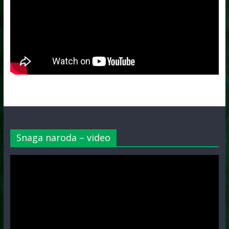
Snaga naroda – video
Video
Player