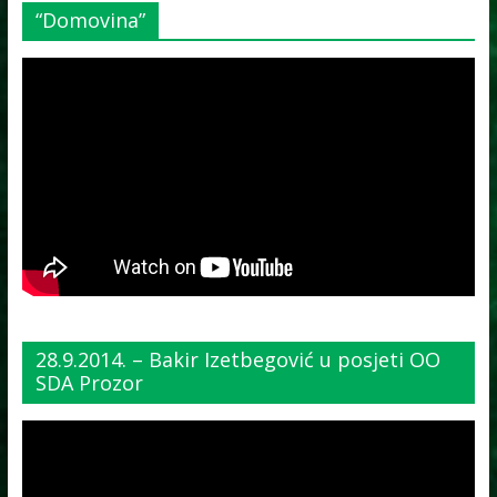
“Domovina”
28.9.2014. – Bakir Izetbegović u posjeti OO
SDA Prozor