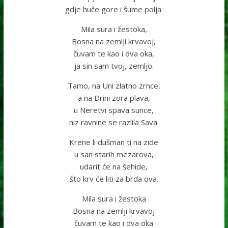
gdje huče gore i šume polja.
Mila sura i žestoka,
Bosna na zemlji krvavoj,
čuvam te kao i dva oka,
ja sin sam tvoj, zemljo.
Tamo, na Uni zlatno zrnce,
a na Drini zora plava,
u Neretvi spava sunce,
niz ravnine se razlila Sava.
Krene li dušman ti na zide
u san starih mezarova,
udarit će na šehide,
što krv će liti za brda ova.
Mila sura i žestoka
Bosna na zemlji krvavoj
čuvam te kao i dva oka