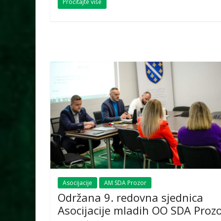
Pročitajte više
Asocijacije
AM SDA Prozor
Održana 9. redovna sjednica
Asocijacije mladih OO SDA Proz