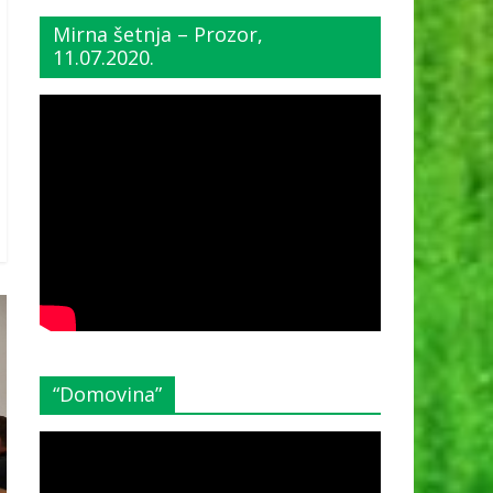
Mirna šetnja – Prozor,
11.07.2020.
“Domovina”