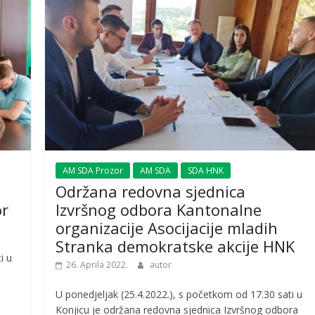
AM SDA Prozor
AM SDA
SDA HNK
Održana redovna sjednica
or
Izvršnog odbora Kantonalne
organizacije Asocijacije mladih
Stranka demokratske akcije HNK
i u
26. Aprila 2022.
autor
U ponedjeljak (25.4.2022.), s početkom od 17.30 sati u
Konjicu je održana redovna sjednica Izvršnog odbora