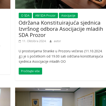
O SDA
AM SDA Prozor
Asocijacije
Održana Konstituirajuća sjednica
Izvršnog odbora Asocijacije mladih
SDA Prozor
11. Oktobra 2024.
autor
A
U prostorijama Stranke u Prozoru večeras (11.10.2024.
g.) je s početkom od 19.00 sati održana konstituirajuća
sjednica Asocijacije mladih OO
Pročitajte više