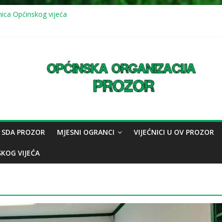
vna sjednica Općinskog vijeća
nica Općinskog vijeća
vna sjednica Općinskog vijeća: usvojeno više odluka, mještani juga up
 (11.7.2026.) mirna šetnja u znak sjećanja na genocid u Srebrenici
nica Općinskog vijeća
 SDA PROZOR
MJESNI OGRANCI
VIJEĆNICI U OV PROZOR
SKOG VIJEĆA