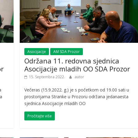
Asocijacije
AM SDA Prozor
Održana 11. redovna sjednica
or
Asocijacije mladih OO SDA Prozor
15. Septembra 2022.
autor
a
Večeras (15.9.2022. g.) je s početkom od 19.00 sati u
a
prostorijama Stranke u Prozoru održana jedanaesta
sjednica Asocijacije mladih OO
Pročitajte više