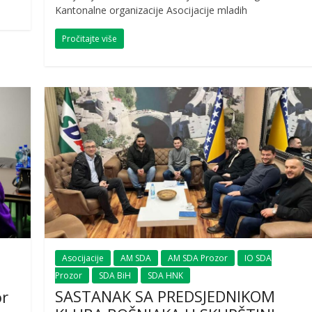
Kantonalne organizacije Asocijacije mladih
Pročitajte više
Asocijacije
AM SDA
AM SDA Prozor
IO SDA
Prozor
SDA BiH
SDA HNK
SASTANAK SA PREDSJEDNIKOM
or