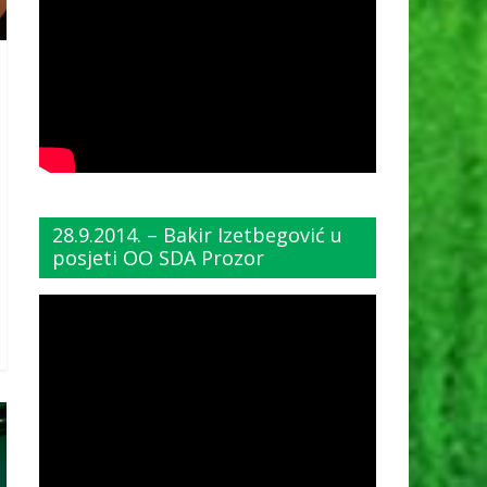
28.9.2014. – Bakir Izetbegović u
posjeti OO SDA Prozor