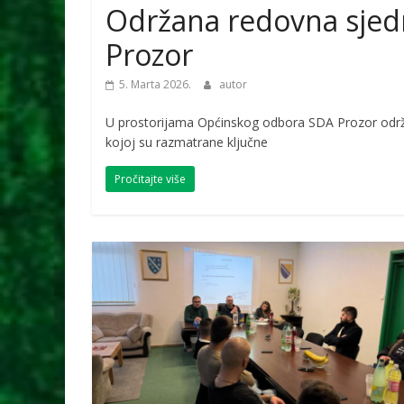
Održana redovna sjedn
Prozor
5. Marta 2026.
autor
U prostorijama Općinskog odbora SDA Prozor održ
kojoj su razmatrane ključne
Pročitajte više