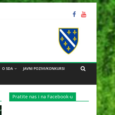
ozorili na problem reorganizacije biračkih mjesta
O SDA
JAVNI POZIVI/KONKURSI
Pratite nas i na Facebook-u