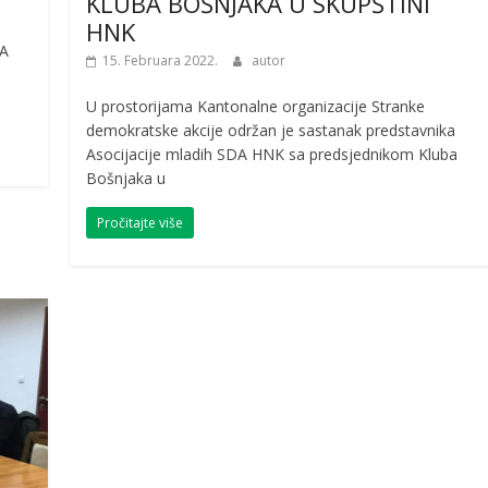
KLUBA BOŠNJAKA U SKUPŠTINI
HNK
DA
15. Februara 2022.
autor
U prostorijama Kantonalne organizacije Stranke
demokratske akcije održan je sastanak predstavnika
Asocijacije mladih SDA HNK sa predsjednikom Kluba
Bošnjaka u
Pročitajte više