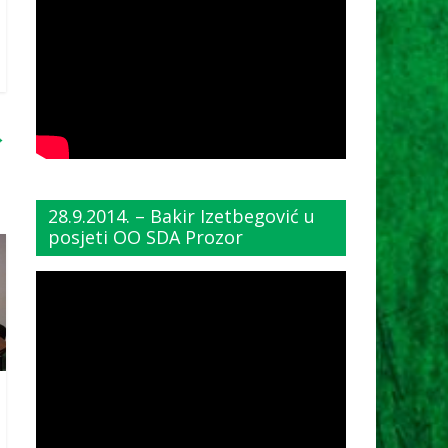
→
28.9.2014. – Bakir Izetbegović u
posjeti OO SDA Prozor