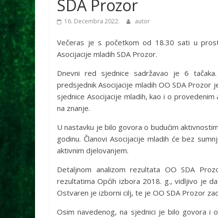
SDA Prozor
16. Decembra 2022.
autor
Večeras je s početkom od 18.30 sati u pros
Asocijacije mladih SDA Prozor.
Dnevni red sjednice sadržavao je 6 tačaka.
predsjednik Asocijacije mladih OO SDA Prozor j
sjednice Asocijacije mladih, kao i o provedenim a
na znanje.
U nastavku je bilo govora o budućim aktivnostima
godinu. Članovi Asocijacije mladih će bez sumnj
aktivnim djelovanjem.
Detaljnom analizom rezultata OO SDA Proz
rezultatima Općih izbora 2018. g., vidljivo je 
Ostvaren je izborni cilj, te je OO SDA Prozor zad
Osim navedenog, na sjednici je bilo govora i o 