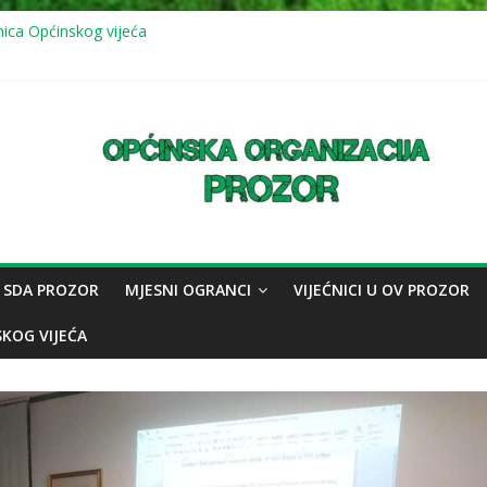
nica Općinskog vijeća
vna sjednica Općinskog vijeća: usvojeno više odluka, mještani juga up
 (11.7.2026.) mirna šetnja u znak sjećanja na genocid u Srebrenici
nica Općinskog vijeća
vna sjednica Općinskog vijeća
 SDA PROZOR
MJESNI OGRANCI
VIJEĆNICI U OV PROZOR
SKOG VIJEĆA