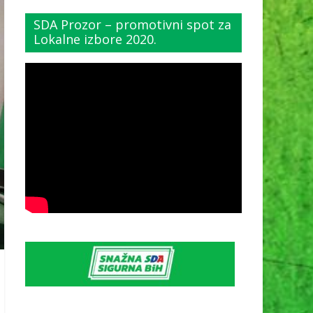
SDA Prozor – promotivni spot za
Lokalne izbore 2020.