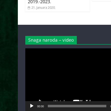
2019.-2023.
21. Januara 2020.
Snaga naroda – video
Video
Player
00:00