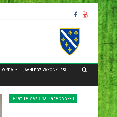
ozorili na problem reorganizacije biračkih mjesta
O SDA
JAVNI POZIVI/KONKURSI
Pratite nas i na Facebook-u