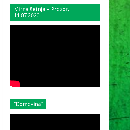
Mirna šetnja – Prozor,
11.07.2020.
“Domovina”