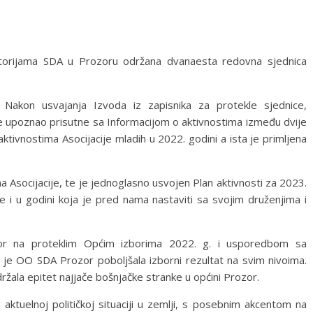
torijama SDA u Prozoru održana dvanaesta redovna sjednica
 Nakon usvajanja Izvoda iz zapisnika za protekle sjednice,
e upoznao prisutne sa Informacijom o aktivnostima između dvije
ktivnostima Asocijacije mladih u 2022. godini a ista je primljena
 Asocijacije, te je jednoglasno usvojen Plan aktivnosti za 2023.
e i u godini koja je pred nama nastaviti sa svojim druženjima i
or na proteklim Općim izborima 2022. g. i usporedbom sa
da je OO SDA Prozor poboljšala izborni rezultat na svim nivoima.
ržala epitet najjače bošnjačke stranke u općini Prozor.
aktuelnoj političkoj situaciji u zemlji, s posebnim akcentom na