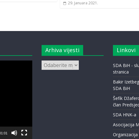
29. Januara 2021.
Arhiva vijesti
Linkovi
Arhiva
SDA BiH - s
vijesti
stranica
Bakir Izetbeg
SDA BiH
Šefik Džafer
član Predsje
SDA HNK-a
Asocijacija 
01:01
Organizacija