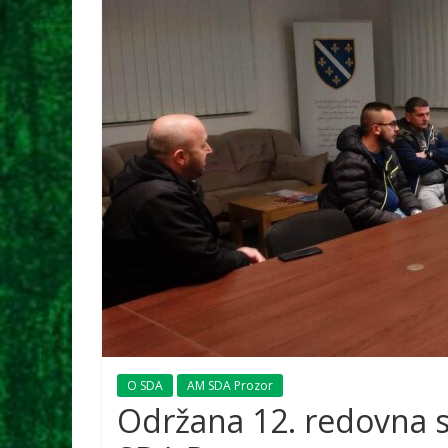
O SDA
AM SDA Prozor
Održana 12. redovna s