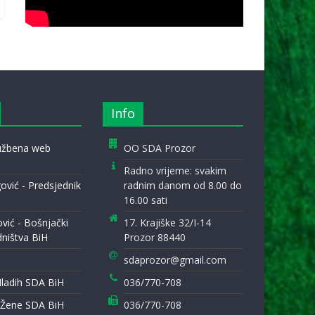
Info
lužbena web
OO SDA Prozor
Radno vrijeme: svakim
ović - Predsjednik
radnim danom od 8.00 do
16.00 sati
ović - Bošnjački
17. Krajiške 32/I-14
dništva BiH
Prozor 88440
sdaprozor@gmail.com
Mladih SDA BiH
036/770-708
 Žene SDA BiH
036/770-708