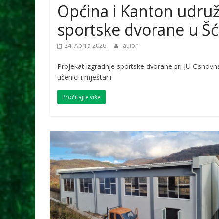
Općina i Kanton udruži
sportske dvorane u Š
24. Aprila 2026.
autor
Projekat izgradnje sportske dvorane pri JU Osnovn
učenici i mještani
Pročitajte više