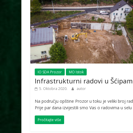
IO SDA Prozor
MO Istok
Infrastrukturni radovi u Šćipa
5. Oktobra 2020.
autor
Na području opštine Prozor u toku je veliki broj ra
Prije par dana izvijestili smo Vas o radovima u selu
Pročitajte više