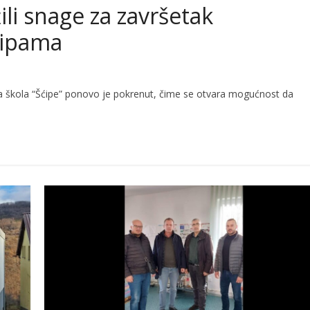
li snage za završetak
ćipama
a škola “Šćipe” ponovo je pokrenut, čime se otvara mogućnost da