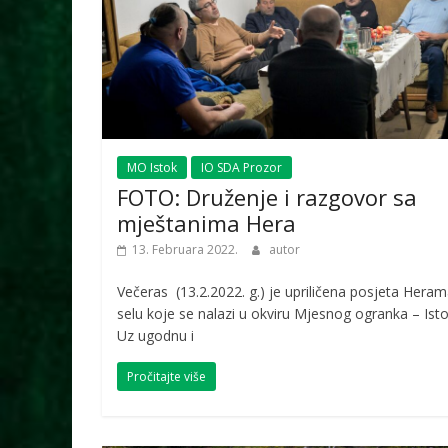
MO Istok
IO SDA Prozor
FOTO: Druženje i razgovor sa
mještanima Hera
13. Februara 2022.
autor
Večeras (13.2.2022. g.) je upriličena posjeta Heram
selu koje se nalazi u okviru Mjesnog ogranka – Isto
Uz ugodnu i
Pročitajte više