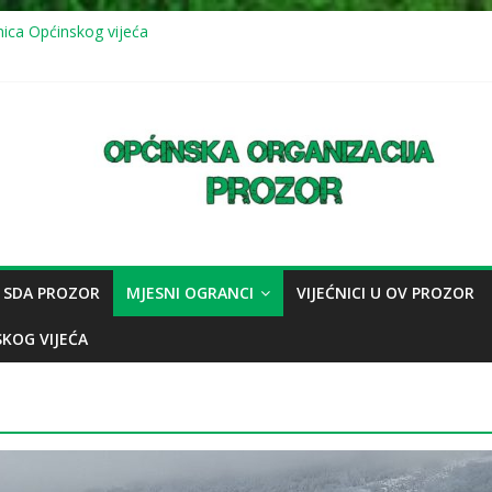
vna sjednica Općinskog vijeća
nica Općinskog vijeća
vna sjednica Općinskog vijeća: usvojeno više odluka, mještani juga up
 (11.7.2026.) mirna šetnja u znak sjećanja na genocid u Srebrenici
nica Općinskog vijeća
 SDA PROZOR
MJESNI OGRANCI
VIJEĆNICI U OV PROZOR
SKOG VIJEĆA