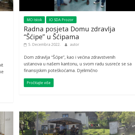
MO Istok
IO SDA Prozor
Radna posjeta Domu zdravlja
“Šćipe” u Šćipama
5. Decembra 2022.
autor
Dom zdravlja “Šćipe”, kao i većina zdravstvenih
ustanova u našem kantonu, u svom radu susreće se sa
it
finansijskim poteškoćama. Djelimično
ke
Pročitajte više