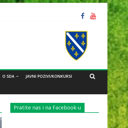
ozorili na problem reorganizacije biračkih mjesta
O SDA
JAVNI POZIVI/KONKURSI
Pratite nas i na Facebook-u