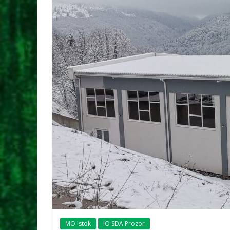
MO Istok
IO SDA Prozor