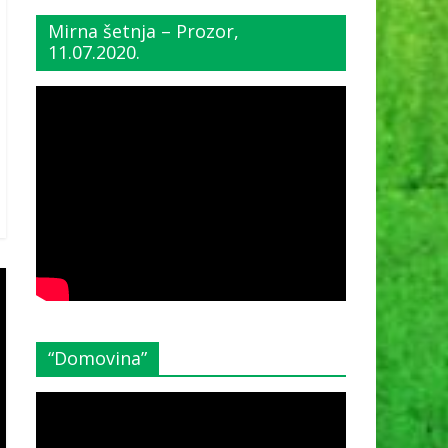
Mirna šetnja – Prozor,
11.07.2020.
“Domovina”