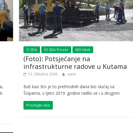
O SDA
IO SDA Prozor
MO Istok
(Foto): Potsjećanje na
infrastrukturne radove u Kutama
13. Oktobra 2020.
autor
a,
Baš kao što je to prethodnih dana bio slučaj sa
k.
Šćipama, u ljeto 2019. godine radilo se i u drugom
Pročitajte više