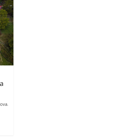
ma
dova.