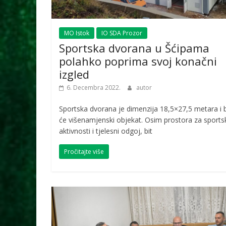
MO Istok
IO SDA Prozor
Sportska dvorana u Šćipama
polahko poprima svoj konačni
izgled
6. Decembra 2022.
autor
Sportska dvorana je dimenzija 18,5×27,5 metara i b
će višenamjenski objekat. Osim prostora za sports
aktivnosti i tjelesni odgoj, bit
Pročitajte više