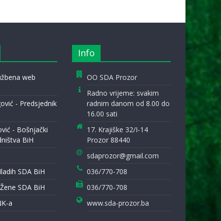
Info
lužbena web
OO SDA Prozor
Radno vrijeme: svakim
ović - Predsjednik
radnim danom od 8.00 do
16.00 sati
ović - Bošnjački
17. Krajiške 32/I-14
dništva BiH
Prozor 88440
sdaprozor@gmail.com
Mladih SDA BiH
036/770-708
 Žene SDA BiH
036/770-708
NK-a
www.sda-prozor.ba