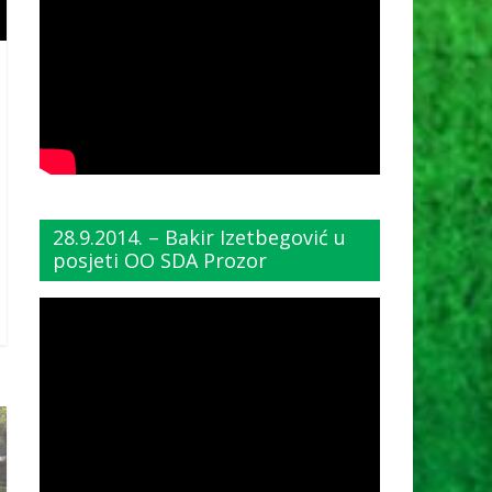
28.9.2014. – Bakir Izetbegović u
posjeti OO SDA Prozor