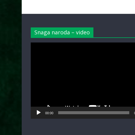
Snaga naroda – video
Video
Player
00:00