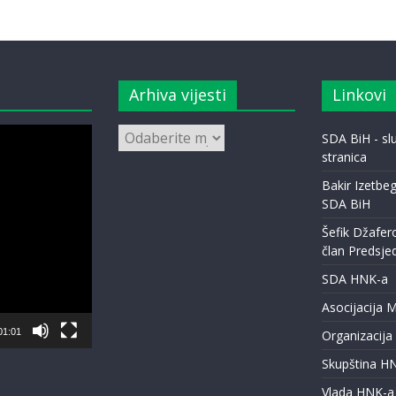
Arhiva vijesti
Linkovi
Arhiva
SDA BiH - s
vijesti
stranica
Bakir Izetbeg
SDA BiH
Šefik Džafer
član Predsje
SDA HNK-a
Asocijacija 
01:01
Organizacija
Skupština H
Vlada HNK-a