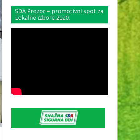
SDA Prozor – promotivni spot za
Lokalne izbore 2020.