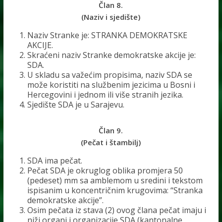
Član 8.
(Naziv i sjedište)
Naziv Stranke je: STRANKA DEMOKRATSKE
AKCIJE.
Skraćeni naziv Stranke demokratske akcije je:
SDA.
U skladu sa važećim propisima, naziv SDA se
može koristiti na službenim jezicima u Bosni i
Hercegovini i jednom ili više stranih jezika.
Sjedište SDA je u Sarajevu.
Član 9.
(Pečat i štambilj)
SDA ima pečat.
Pečat SDA je okruglog oblika promjera 50
(pedeset) mm sa amblemom u sredini i tekstom
ispisanim u koncentričnim krugovima: “Stranka
demokratske akcije”.
Osim pečata iz stava (2) ovog člana pečat imaju i
niži organi i organizacije SDA (kantonalne,