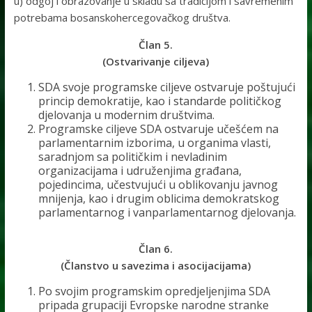
u) odgoj i obrazovanje u skladu sa tradicijom i savremenim
potrebama bosanskohercegovačkog društva.
Član 5.
(Ostvarivanje ciljeva)
SDA svoje programske ciljeve ostvaruje poštujući
princip demokratije, kao i standarde političkog
djelovanja u modernim društvima.
Programske ciljeve SDA ostvaruje učešćem na
parlamentarnim izborima, u organima vlasti,
saradnjom sa političkim i nevladinim
organizacijama i udruženjima građana,
pojedincima, učestvujući u oblikovanju javnog
mnijenja, kao i drugim oblicima demokratskog
parlamentarnog i vanparlamentarnog djelovanja.
Član 6.
(Članstvo u savezima i asocijacijama)
Po svojim programskim opredjeljenjima SDA
pripada grupaciji Evropske narodne stranke