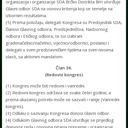
organizacija i organizacije SDA Brčko Distrikta BiH utvrđuje
Glavni odbor SDA na osnovu kriterija koji se temelje na
izbornim rezultatima.
(5) Prema položaju, delegati Kongresa su Predsjednik SDA,
članovi Glavnog odbora, Predsjedništva, Nadzornog
odbora i Etičkog odbora, te svi izabrani
gradonačelnici/načelnici, vijećnici/odbornici, poslanici i
delegati u svim predstavničkim tijelima na svim nivoima
vlasti, sa aktivnim mandatom.
Član 36.
(Redovni kongres)
(1) Kongres može biti redovni i vanredni.
(2) Redovni kongres održava se svake četiri godine, a
prema ukazanoj potrebi može se sazvati i ranije (Vanredni
kongres).
(3) Odluku o sazivanju Kongresa donosi Glavni odbor.
(4) Odlukom Glavnog odbora SDA utvrđuje se prijedlog
dnevnog reda i osnovna pitanja pripreme i organizacije