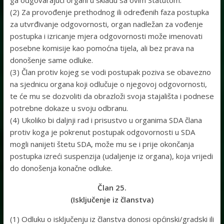
ga odgovarajući organi u skladu sa ovim Statutom.
(2) Za provođenje prethodnog ili određenih faza postupka
za utvrđivanje odgovornosti, organ nadležan za vođenje
postupka i izricanje mjera odgovornosti može imenovati
posebne komisije kao pomoćna tijela, ali bez prava na
donošenje same odluke.
(3) Član protiv kojeg se vodi postupak poziva se obavezno
na sjednicu organa koji odlučuje o njegovoj odgovornosti,
te će mu se dozvoliti da obrazloži svoja stajališta i podnese
potrebne dokaze u svoju odbranu.
(4) Ukoliko bi daljnji rad i prisustvo u organima SDA člana
protiv koga je pokrenut postupak odgovornosti u SDA
mogli nanijeti štetu SDA, može mu se i prije okončanja
postupka izreći suspenzija (udaljenje iz organa), koja vrijedi
do donošenja konačne odluke.
Član 25.
(Isključenje iz članstva)
(1) Odluku o isključenju iz članstva donosi općinski/gradski ili