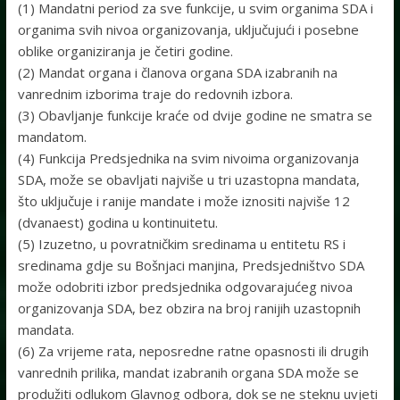
(1) Mandatni period za sve funkcije, u svim organima SDA i
organima svih nivoa organizovanja, uključujući i posebne
oblike organiziranja je četiri godine.
(2) Mandat organa i članova organa SDA izabranih na
vanrednim izborima traje do redovnih izbora.
(3) Obavljanje funkcije kraće od dvije godine ne smatra se
mandatom.
(4) Funkcija Predsjednika na svim nivoima organizovanja
SDA, može se obavljati najviše u tri uzastopna mandata,
što uključuje i ranije mandate i može iznositi najviše 12
(dvanaest) godina u kontinuitetu.
(5) Izuzetno, u povratničkim sredinama u entitetu RS i
sredinama gdje su Bošnjaci manjina, Predsjedništvo SDA
može odobriti izbor predsjednika odgovarajućeg nivoa
organizovanja SDA, bez obzira na broj ranijih uzastopnih
mandata.
(6) Za vrijeme rata, neposredne ratne opasnosti ili drugih
vanrednih prilika, mandat izabranih organa SDA može se
produžiti odlukom Glavnog odbora, dok se ne steknu uvjeti