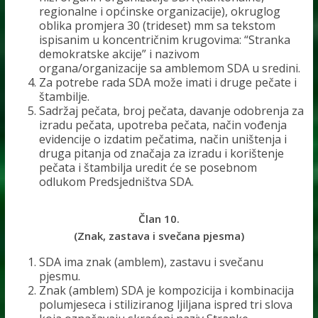
regionalne i općinske organizacije), okruglog
oblika promjera 30 (trideset) mm sa tekstom
ispisanim u koncentričnim krugovima: “Stranka
demokratske akcije” i nazivom
organa/organizacije sa amblemom SDA u sredini.
Za potrebe rada SDA može imati i druge pečate i
štambilje.
Sadržaj pečata, broj pečata, davanje odobrenja za
izradu pečata, upotreba pečata, način vođenja
evidencije o izdatim pečatima, način uništenja i
druga pitanja od značaja za izradu i korištenje
pečata i štambilja uredit će se posebnom
odlukom Predsjedništva SDA.
Član 10.
(Znak, zastava i svečana pjesma)
SDA ima znak (amblem), zastavu i svečanu
pjesmu.
Znak (amblem) SDA je kompozicija i kombinacija
polumjeseca i stiliziranog ljiljana ispred tri slova