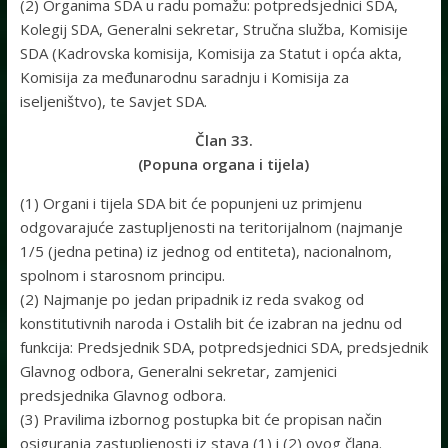
(2) Organima SDA u radu pomažu: potpredsjednici SDA,
Kolegij SDA, Generalni sekretar, Stručna služba, Komisije
SDA (Kadrovska komisija, Komisija za Statut i opća akta,
Komisija za međunarodnu saradnju i Komisija za
iseljeništvo), te Savjet SDA.
Član 33.
(Popuna organa i tijela)
(1) Organi i tijela SDA bit će popunjeni uz primjenu
odgovarajuće zastupljenosti na teritorijalnom (najmanje
1/5 (jedna petina) iz jednog od entiteta), nacionalnom,
spolnom i starosnom principu.
(2) Najmanje po jedan pripadnik iz reda svakog od
konstitutivnih naroda i Ostalih bit će izabran na jednu od
funkcija: Predsjednik SDA, potpredsjednici SDA, predsjednik
Glavnog odbora, Generalni sekretar, zamjenici
predsjednika Glavnog odbora.
(3) Pravilima izbornog postupka bit će propisan način
osiguranja zastupljenosti iz stava (1) i (2) ovog člana.