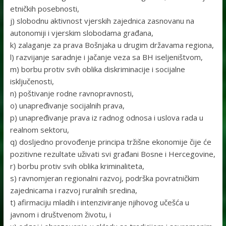
etničkih posebnosti,
j) slobodnu aktivnost vjerskih zajednica zasnovanu na
autonomiji i vjerskim slobodama građana,
k) zalaganje za prava Bošnjaka u drugim državama regiona,
l) razvijanje saradnje i jačanje veza sa BH iseljeništvom,
m) borbu protiv svih oblika diskriminacije i socijalne
isključenosti,
n) poštivanje rodne ravnopravnosti,
o) unapređivanje socijalnih prava,
p) unapređivanje prava iz radnog odnosa i uslova rada u
realnom sektoru,
q) dosljedno provođenje principa tržišne ekonomije čije će
pozitivne rezultate uživati svi građani Bosne i Hercegovine,
r) borbu protiv svih oblika kriminaliteta,
s) ravnomjeran regionalni razvoj, podrška povratničkim
zajednicama i razvoj ruralnih sredina,
t) afirmaciju mladih i intenziviranje njihovog učešća u
javnom i društvenom životu, i