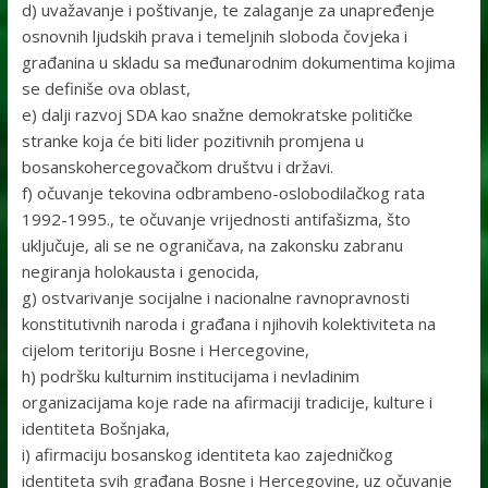
d) uvažavanje i poštivanje, te zalaganje za unapređenje
osnovnih ljudskih prava i temeljnih sloboda čovjeka i
građanina u skladu sa međunarodnim dokumentima kojima
se definiše ova oblast,
e) dalji razvoj SDA kao snažne demokratske političke
stranke koja će biti lider pozitivnih promjena u
bosanskohercegovačkom društvu i državi.
f) očuvanje tekovina odbrambeno-oslobodilačkog rata
1992-1995., te očuvanje vrijednosti antifašizma, što
uključuje, ali se ne ograničava, na zakonsku zabranu
negiranja holokausta i genocida,
g) ostvarivanje socijalne i nacionalne ravnopravnosti
konstitutivnih naroda i građana i njihovih kolektiviteta na
cijelom teritoriju Bosne i Hercegovine,
h) podršku kulturnim institucijama i nevladinim
organizacijama koje rade na afirmaciji tradicije, kulture i
identiteta Bošnjaka,
i) afirmaciju bosanskog identiteta kao zajedničkog
identiteta svih građana Bosne i Hercegovine, uz očuvanje