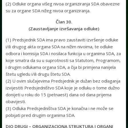
(2) Odluke organa višeg nivoa organiziranja SDA obavezne
su za organe SDA nižeg nivoa organiziranja.
Član 30.
(Zaustavljanje izvršavanja odluke)
(1) Predsjednik SDA ima pravo zaustaviti izvršenje odluke
i/ili drugog akta organa SDA na nižim nivoima, te odluke
odbora i komisija SDA i nosilaca funkcija u organima SDA, za
koje smatra da su u suprotnosti sa Statutom, Programom,
i drugim odlukama organa SDA, a čija bi primjena nanijela
štetu ugledu i/ili drugu štetu SDA.
(2) U ovim slučajevima Predsjednik je dužan bez odlaganja
izvijestiti Predsjedništvo SDA koje je odluku o tome dužno
donijeti u roku do 15 (petnaest) dana od dana prijema
obavijesti.
(3) Odluka Predsjedništva SDA je konačna i ne može se
pobijati pred drugim organima SDA.
DIO DRUGI – ORGANIZACIONA STRUKTURA I ORGANI