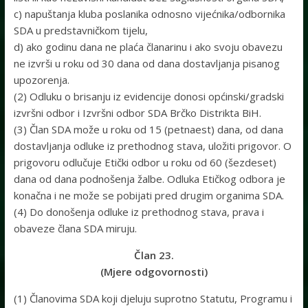
c) napuštanja kluba poslanika odnosno vijećnika/odbornika
SDA u predstavničkom tijelu,
d) ako godinu dana ne plaća članarinu i ako svoju obavezu
ne izvrši u roku od 30 dana od dana dostavljanja pisanog
upozorenja.
(2) Odluku o brisanju iz evidencije donosi općinski/gradski
izvršni odbor i Izvršni odbor SDA Brčko Distrikta BiH.
(3) Član SDA može u roku od 15 (petnaest) dana, od dana
dostavljanja odluke iz prethodnog stava, uložiti prigovor. O
prigovoru odlučuje Etički odbor u roku od 60 (šezdeset)
dana od dana podnošenja žalbe. Odluka Etičkog odbora je
konačna i ne može se pobijati pred drugim organima SDA.
(4) Do donošenja odluke iz prethodnog stava, prava i
obaveze člana SDA miruju.
Član 23.
(Mjere odgovornosti)
(1) Članovima SDA koji djeluju suprotno Statutu, Programu i