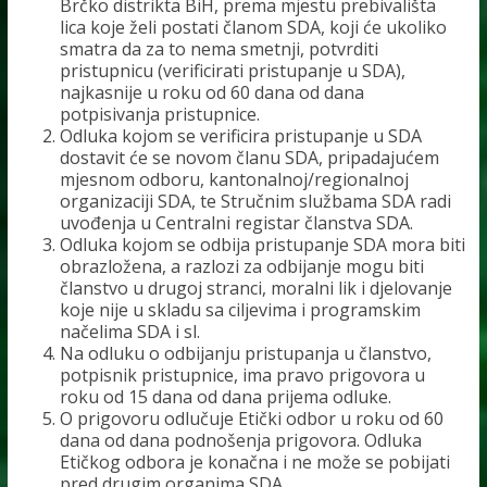
Brčko distrikta BiH, prema mjestu prebivališta
lica koje želi postati članom SDA, koji će ukoliko
smatra da za to nema smetnji, potvrditi
pristupnicu (verificirati pristupanje u SDA),
najkasnije u roku od 60 dana od dana
potpisivanja pristupnice.
Odluka kojom se verificira pristupanje u SDA
dostavit će se novom članu SDA, pripadajućem
mjesnom odboru, kantonalnoj/regionalnoj
organizaciji SDA, te Stručnim službama SDA radi
uvođenja u Centralni registar članstva SDA.
Odluka kojom se odbija pristupanje SDA mora biti
obrazložena, a razlozi za odbijanje mogu biti
članstvo u drugoj stranci, moralni lik i djelovanje
koje nije u skladu sa ciljevima i programskim
načelima SDA i sl.
Na odluku o odbijanju pristupanja u članstvo,
potpisnik pristupnice, ima pravo prigovora u
roku od 15 dana od dana prijema odluke.
O prigovoru odlučuje Etički odbor u roku od 60
dana od dana podnošenja prigovora. Odluka
Etičkog odbora je konačna i ne može se pobijati
pred drugim organima SDA.