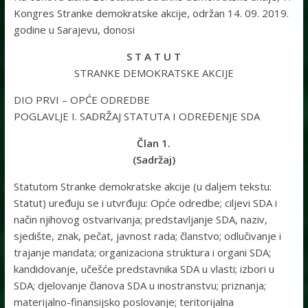
Kongres Stranke demokratske akcije, održan 14. 09. 2019.
godine u Sarajevu, donosi
S T A T U T
STRANKE DEMOKRATSKE AKCIJE
DIO PRVI – OPĆE ODREDBE
POGLAVLJE I. SADRŽAJ STATUTA I ODREĐENJE SDA
Član 1.
(Sadržaj)
Statutom Stranke demokratske akcije (u daljem tekstu:
Statut) uređuju se i utvrđuju: Opće odredbe; ciljevi SDA i
način njihovog ostvarivanja; predstavljanje SDA, naziv,
sjedište, znak, pečat, javnost rada; članstvo; odlučivanje i
trajanje mandata; organizaciona struktura i organi SDA;
kandidovanje, učešće predstavnika SDA u vlasti; izbori u
SDA; djelovanje članova SDA u inostranstvu; priznanja;
materijalno-finansijsko poslovanje; teritorijalna