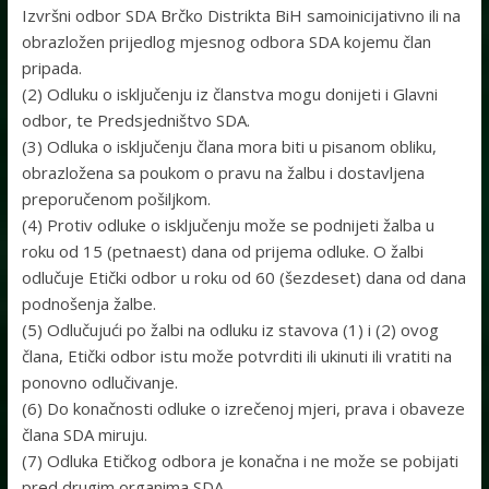
Izvršni odbor SDA Brčko Distrikta BiH samoinicijativno ili na
obrazložen prijedlog mjesnog odbora SDA kojemu član
pripada.
(2) Odluku o isključenju iz članstva mogu donijeti i Glavni
odbor, te Predsjedništvo SDA.
(3) Odluka o isključenju člana mora biti u pisanom obliku,
obrazložena sa poukom o pravu na žalbu i dostavljena
preporučenom pošiljkom.
(4) Protiv odluke o isključenju može se podnijeti žalba u
roku od 15 (petnaest) dana od prijema odluke. O žalbi
odlučuje Etički odbor u roku od 60 (šezdeset) dana od dana
podnošenja žalbe.
(5) Odlučujući po žalbi na odluku iz stavova (1) i (2) ovog
člana, Etički odbor istu može potvrditi ili ukinuti ili vratiti na
ponovno odlučivanje.
(6) Do konačnosti odluke o izrečenoj mjeri, prava i obaveze
člana SDA miruju.
(7) Odluka Etičkog odbora je konačna i ne može se pobijati
pred drugim organima SDA.