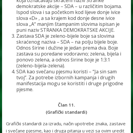
koja označavaju skraćeni naziv Stranke
demokratske akcije – SDA – u različitim bojama.
Ispod slova i sa početkom kod lijeve donje ivice
slova «D» , a sa krajem kod donje desne ivice
slova „A“ manjim štampanim slovima ispisan je
puni naziv STRANKA DEMOKRATSKE AKCIJE.
Zastava SDA je zeleno-bijele boje sa slovima
skraćenog naziva – SDA – na polju bijele boje.
Odnos širine i dužine je jedan prema dva. Boje
zastava su poredane vodoravno; zelena, bijela i
ponovo zelena, a odnos širine boje je 1:3:1
(zeleno-bijela-zelena).
SDA kao svečanu pjesmu koristi – “Ja sin sam
tvoj”. Za potrebe izbornih kampanja i drugih
manifestacija mogu se koristiti i druge prigodne
pjesme.
Član 11.
(Grafički standardi)
Grafički standardi za izradu, način upotrebe znaka, zastave
i svečane pjesme, kao i druga pitanja u vezi sa ovim uredit