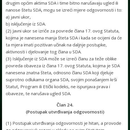
drugim općim aktima SDA i time bitno narušavaju ugled ili
nanose štetu SDA, mogu se izreći mjere odgovornosti i to:
a) javni ukor,
b) isključenje iz SDA.
(2) Javni ukor se izriče za povrede člana 17. ovog Statuta,
kojima je nanesena manja šteta SDA i kada se ocijeni da će
ta mjera imati pozitivan učinak na daljnje postupke,
aktivnosti i djelovanje tog člana u SDA.
(3) Isključenje iz SDA može se izreći članu za teže oblike
povreda obaveza iz člana 17. ovog Statuta, kojima je SDA
nanesena znatna šteta, odnosno članu SDA koji djeluje
suprotno odlukama organa SDA, svojim ponašanjem krši
Statut, Program ili Etički kodeks, ne ispunjava prava i
obaveze, te narušava ugled SDA.
Član 24.
(Postupak utvrđivanja odgovornosti)
(1) Postupak utvrđivanja odgovornosti je hitan, a provode