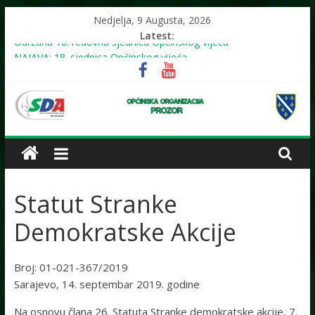
Skip
Nedjelja, 9 Augusta, 2026
to
Latest:
content
Održana 18. redovna sjednica Općinskog vijeća
NAJAVA: 18. sjednica Općinskog vijeća
Održana 19. redovna sjednica Općinskog vijeća: usvojeno više
odluka, mještani juga upozorili na problem reorganizacije
biračkih mjesta
OO
NAJAVA: U subotu (11.7.2026.) mirna šetnja u znak sjećanja na
genocid u Srebrenici
NAJAVA: 19. sjednica Općinskog vijeća
SDA
Statut Stranke
Prozor
Demokratske Akcije
SIGURNO!
Broj: 01-021-367/2019
Sarajevo, 14. septembar 2019. godine
Na osnovu člana 26. Statuta Stranke demokratske akcije, 7.