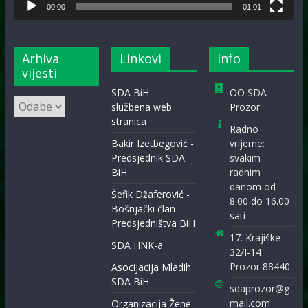
00:00
01:01
Arhiva
Linkovi
Info
vijesti
SDA BiH -
OO SDA
Arhiva
službena web
Prozor
vijesti
stranica
Radno
Bakir Izetbegović -
vrijeme:
Predsjednik SDA
svakim
BiH
radnim
danom od
Šefik Džaferović -
8.00 do 16.00
Bošnjački član
sati
Predsjedništva BiH
17. Krajiške
SDA HNK-a
32/I-14
Prozor 88440
Asocijacija Mladih
SDA BiH
sdaprozor@g
mail.com
Organizacija Žene