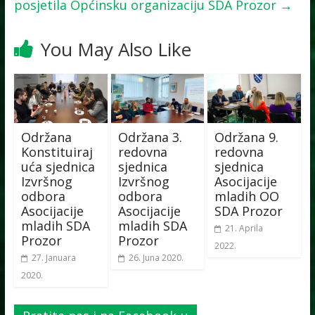
posjetila Općinsku organizaciju SDA Prozor
→
You May Also Like
Održana
Održana 3.
Održana 9.
Konstituiraj
redovna
redovna
uća sjednica
sjednica
sjednica
Izvršnog
Izvršnog
Asocijacije
odbora
odbora
mladih OO
Asocijacije
Asocijacije
SDA Prozor
mladih SDA
mladih SDA
21. Aprila
Prozor
Prozor
2022.
27. Januara
26. Juna 2020.
2020.