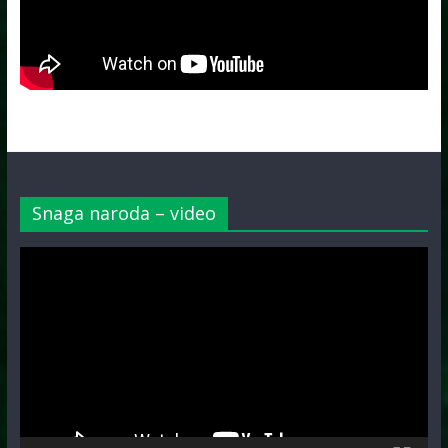
Snaga naroda – video
Video
Player