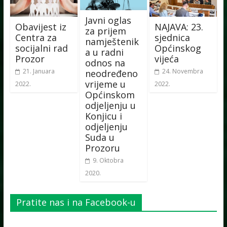
Javni oglas
Obavijest iz
NAJAVA: 23.
za prijem
Centra za
sjednica
namještenik
socijalni rad
Općinskog
a u radni
Prozor
vijeća
odnos na
21. Januara
24. Novembra
neodređeno
vrijeme u
2022.
2022.
Općinskom
odjeljenju u
Konjicu i
odjeljenju
Suda u
Prozoru
9. Oktobra
2020.
Pratite nas i na Facebook-u