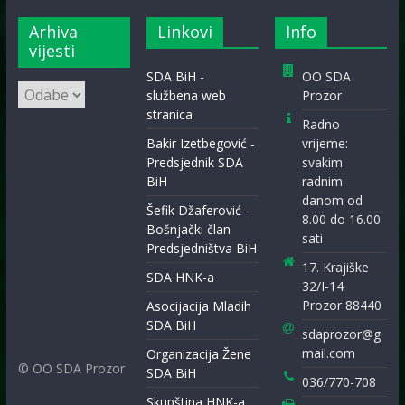
Arhiva
Linkovi
Info
vijesti
SDA BiH -
OO SDA
Arhiva
službena web
Prozor
vijesti
stranica
Radno
Bakir Izetbegović -
vrijeme:
Predsjednik SDA
svakim
BiH
radnim
danom od
Šefik Džaferović -
8.00 do 16.00
Bošnjački član
sati
Predsjedništva BiH
17. Krajiške
SDA HNK-a
32/I-14
Prozor 88440
Asocijacija Mladih
SDA BiH
sdaprozor@g
mail.com
Organizacija Žene
© OO SDA Prozor
SDA BiH
036/770-708
Skupština HNK-a