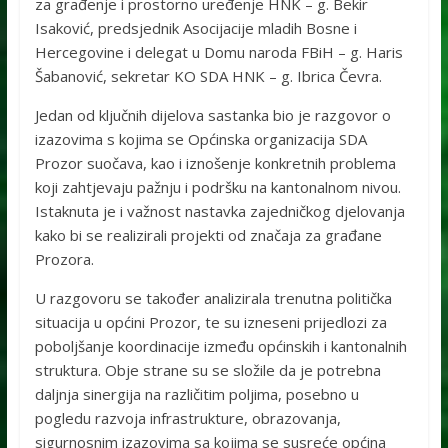
za građenje i prostorno uređenje HNK – g. Bekir
Isaković, predsjednik Asocijacije mladih Bosne i
Hercegovine i delegat u Domu naroda FBiH – g. Haris
Šabanović, sekretar KO SDA HNK – g. Ibrica Čevra.
Jedan od ključnih dijelova sastanka bio je razgovor o
izazovima s kojima se Općinska organizacija SDA
Prozor suočava, kao i iznošenje konkretnih problema
koji zahtjevaju pažnju i podršku na kantonalnom nivou.
Istaknuta je i važnost nastavka zajedničkog djelovanja
kako bi se realizirali projekti od značaja za građane
Prozora.
U razgovoru se također analizirala trenutna politička
situacija u općini Prozor, te su izneseni prijedlozi za
poboljšanje koordinacije između općinskih i kantonalnih
struktura. Obje strane su se složile da je potrebna
daljnja sinergija na različitim poljima, posebno u
pogledu razvoja infrastrukture, obrazovanja,
sigurnosnim izazovima sa kojima se susreće općina