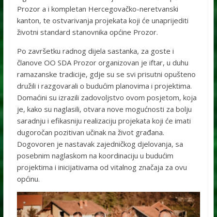
Prozor a i kompletan Hercegovačko-neretvanski
kanton, te ostvarivanja projekata koji će unaprijediti
životni standard stanovnika općine Prozor.
Po završetku radnog dijela sastanka, za goste i
članove OO SDA Prozor organizovan je iftar, u duhu
ramazanske tradicije, gdje su se svi prisutni opušteno
družili i razgovarali o budućim planovima i projektima.
Domaćini su izrazili zadovoljstvo ovom posjetom, koja
je, kako su naglasili, otvara nove mogućnosti za bolju
saradnju i efikasniju realizaciju projekata koji će imati
dugoročan pozitivan učinak na život građana.
Dogovoren je nastavak zajedničkog djelovanja, sa
posebnim naglaskom na koordinaciju u budućim
projektima i inicijativama od vitalnog značaja za ovu
općinu.