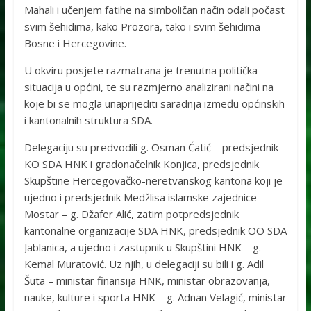
Mahali i učenjem fatihe na simboličan način odali počast
svim šehidima, kako Prozora, tako i svim šehidima
Bosne i Hercegovine.
U okviru posjete razmatrana je trenutna politička
situacija u općini, te su razmjerno analizirani načini na
koje bi se mogla unaprijediti saradnja između općinskih
i kantonalnih struktura SDA.
Delegaciju su predvodili g. Osman Ćatić – predsjednik
KO SDA HNK i gradonačelnik Konjica, predsjednik
Skupštine Hercegovačko-neretvanskog kantona koji je
ujedno i predsjednik Medžlisa islamske zajednice
Mostar – g. Džafer Alić, zatim potpredsjednik
kantonalne organizacije SDA HNK, predsjednik OO SDA
Jablanica, a ujedno i zastupnik u Skupštini HNK – g.
Kemal Muratović. Uz njih, u delegaciji su bili i g. Adil
Šuta – ministar finansija HNK, ministar obrazovanja,
nauke, kulture i sporta HNK – g. Adnan Velagić, ministar