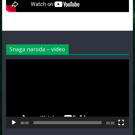
Snaga naroda – video
Video
Player
00:00
01:01