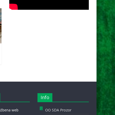
Info
lužbena web
OO SDA Prozor