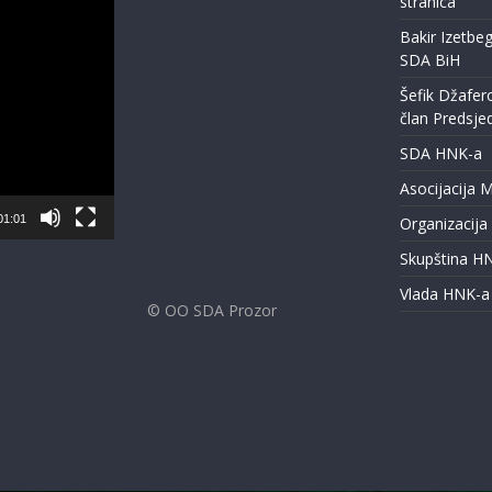
stranica
Bakir Izetbeg
SDA BiH
Šefik Džafer
član Predsje
SDA HNK-a
Asocijacija 
01:01
Organizacija
Skupština H
Vlada HNK-a
© OO SDA Prozor