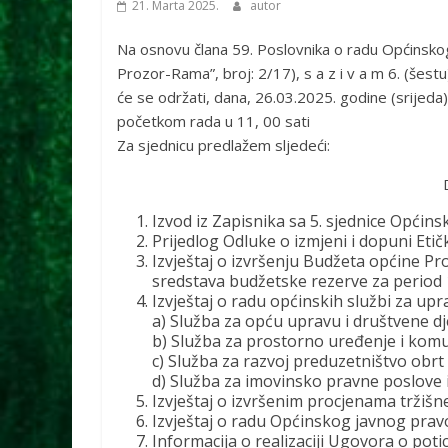
21. Marta 2025.
autor
Na osnovu člana 59. Poslovnika o radu Općinskog
Prozor-Rama”, broj: 2/17), s a z i v a m 6. (šes
će se održati, dana, 26.03.2025. godine (srijeda
početkom rada u 11, 00 sati
Za sjednicu predlažem sljedeći:
Izvod iz Zapisnika sa 5. sjednice Općin
Prijedlog Odluke o izmjeni i dopuni Et
Izvještaj o izvršenju Budžeta općine Pr
sredstava budžetske rezerve za period 1
Izvještaj o radu općinskih službi za upr
a) Služba za opću upravu i društvene dj
b) Služba za prostorno uređenje i komu
c) Služba za razvoj preduzetništvo obrt i
d) Služba za imovinsko pravne poslove i
Izvještaj o izvršenim procjenama tržišne
Izvještaj o radu Općinskog javnog pra
Informacija o realizaciji Ugovora o poti