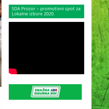
SDA Prozor – promotivni spot za
Lokalne izbore 2020.