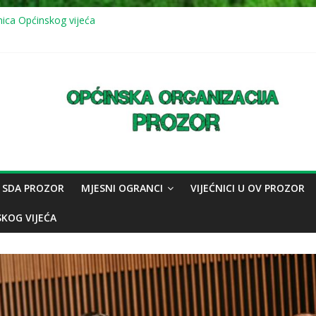
nica Općinskog vijeća
vna sjednica Općinskog vijeća: usvojeno više odluka, mještani juga up
 (11.7.2026.) mirna šetnja u znak sjećanja na genocid u Srebrenici
nica Općinskog vijeća
vna sjednica Općinskog vijeća
 SDA PROZOR
MJESNI OGRANCI
VIJEĆNICI U OV PROZOR
SKOG VIJEĆA