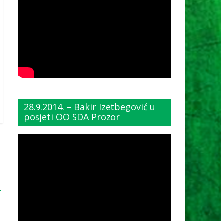
28.9.2014. – Bakir Izetbegović u
posjeti OO SDA Prozor
→