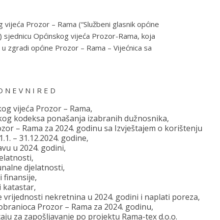
 vijeća Prozor – Rama (“Službeni glasnik općine
tu) sjednicu Općinskog vijeća Prozor-Rama, koja
) u zgradi općine Prozor – Rama – Vijećnica sa
D N E V N I R E D
skog vijeća Prozor – Rama,
ičkog kodeksa ponašanja izabranih dužnosnika,
ozor – Rama za 2024. godinu sa Izvještajem o korištenju
.1. – 31.12.2024. godine,
avu u 2024. godini,
elatnosti,
nalne djelatnosti,
 finansije,
 katastar,
 vrijednosti nekretnina u 2024. godini i naplati poreza,
vobranioca Prozor – Rama za 2024. godinu,
caju za zapošljavanje po projektu Rama-tex d.o.o.