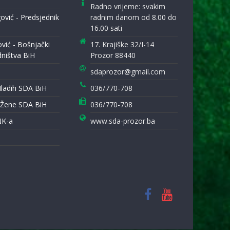
Radno vrijeme: svakim
ović - Predsjednik
radnim danom od 8.00 do
16.00 sati
ović - Bošnjački
17. Krajiške 32/I-14
dništva BiH
Prozor 88440
sdaprozor@gmail.com
Mladih SDA BiH
036/770-708
 Žene SDA BiH
036/770-708
NK-a
www.sda-prozor.ba