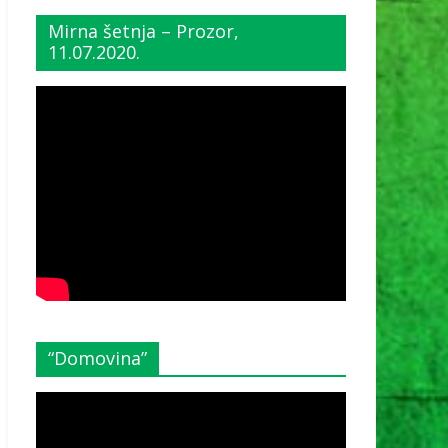
Mirna šetnja – Prozor,
11.07.2020.
“Domovina”