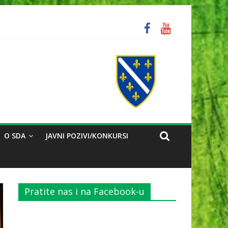
ozorili na problem reorganizacije biračkih mjesta
O SDA
JAVNI POZIVI/KONKURSI
Pratite nas i na Facebook-u