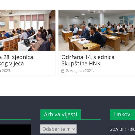
 28. sjednica
Održana 14. sjednica
og vijeća
Skupštine HNK
a 2023.
2. Augusta 2021.
Arhiva vijesti
Linkovi
Arhiva
SDA BiH - s
vijesti