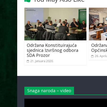
Održana Konstituirajuća
Održana
sjednica Izvršnog odbora
Općinsk
SDA Prozor
26. April
21. Januara 2020.
Snaga naroda – video
Video
Player