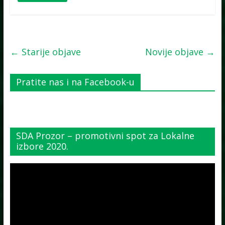
← Starije objave
Novije objave →
Pratite nas i na Facebook-u
SDA Prozor – promotivni spot za Lokalne
izbore 2020.