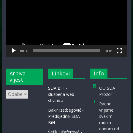
00:00
01:01
Arhiva
Linkovi
Info
vijesti
SDA BiH -
OO SDA
Arhiva
službena web
Prozor
vijesti
stranica
Radno
Bakir Izetbegović -
vrijeme:
Predsjednik SDA
svakim
BiH
radnim
danom od
Šefik Džaferović -