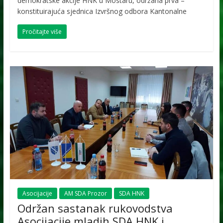
demokratske akcije HNK u Mostaru, održana prva –
konstituirajuća sjednica Izvršnog odbora Kantonalne
Pročitajte više
Asocijacije
AM SDA Prozor
SDA HNK
Održan sastanak rukovodstva
Asocijacije mladih SDA HNK i