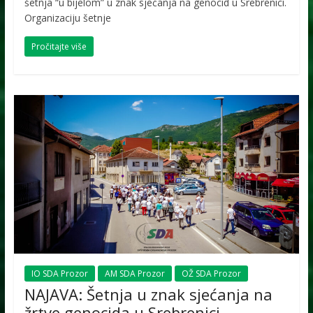
šetnja “u bijelom” u znak sjećanja na genocid u Srebrenici.
Organizaciju šetnje
Pročitajte više
IO SDA Prozor
AM SDA Prozor
OŽ SDA Prozor
NAJAVA: Šetnja u znak sjećanja na
žrtve genocida u Srebrenici