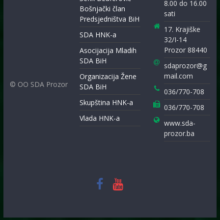
8.00 do 16.00
Bošnjački član
sati
Predsjedništva BiH
17. Krajiške
SDA HNK-a
32/I-14
Prozor 88440
Asocijacija Mladih
SDA BiH
sdaprozor@g
mail.com
Organizacija Žene
© OO SDA Prozor
SDA BiH
036/770-708
Skupština HNK-a
036/770-708
Vlada HNK-a
www.sda-
prozor.ba