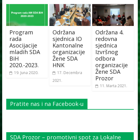
Program
Održana
Održana 4.
rada
sjednica IO
redovna
Asocijacije
Kantonalne
sjednica
mladih SDA
organizacije
Izvršnog
BiH
Žene SDA
odbora
2020.-2023.
HNK
organizacije
Žene SDA
19. Juna 2020.
17. Decembra
Prozor
2021.
11. Marta 2021.
Pratite nas i na Facebook-u
SDA Prozor – promotivni spot za Lokalne