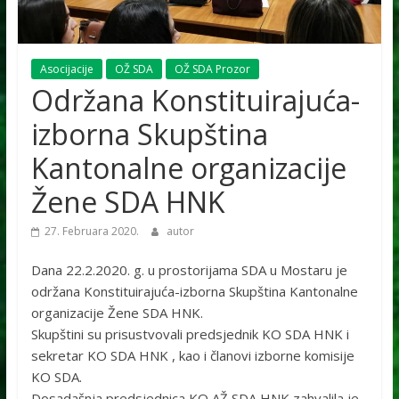
Asocijacije
OŽ SDA
OŽ SDA Prozor
Održana Konstituirajuća-
izborna Skupština
Kantonalne organizacije
Žene SDA HNK
27. Februara 2020.
autor
Dana 22.2.2020. g. u prostorijama SDA u Mostaru je
održana Konstituirajuća-izborna Skupština Kantonalne
organizacije Žene SDA HNK.
Skupštini su prisustvovali predsjednik KO SDA HNK i
sekretar KO SDA HNK , kao i članovi izborne komisije
KO SDA.
Dosadašnja predsjednica KO AŽ SDA HNK zahvalila je