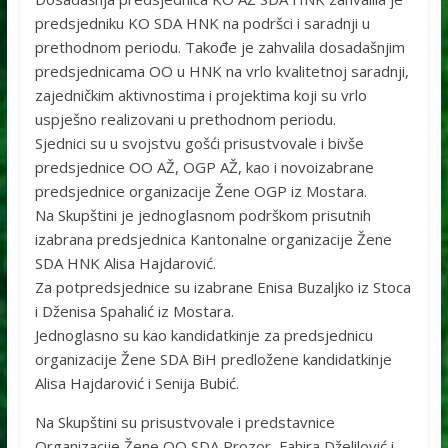
predsjedniku KO SDA HNK na podršci i saradnji u
prethodnom periodu. Takođe je zahvalila dosadašnjim
predsjednicama OO u HNK na vrlo kvalitetnoj saradnji,
zajedničkim aktivnostima i projektima koji su vrlo
uspješno realizovani u prethodnom periodu.
Sjednici su u svojstvu gošći prisustvovale i bivše
predsjednice OO AŽ, OGP AŽ, kao i novoizabrane
predsjednice organizacije Žene OGP iz Mostara.
Na Skupštini je jednoglasnom podrškom prisutnih
izabrana predsjednica Kantonalne organizacije Žene
SDA HNK Alisa Hajdarović.
Za potpredsjednice su izabrane Enisa Buzaljko iz Stoca
i Dženisa Spahalić iz Mostara.
Jednoglasno su kao kandidatkinje za predsjednicu
organizacije Žene SDA BiH predložene kandidatkinje
Alisa Hajdarović i Senija Bubić.
Na Skupštini su prisustvovale i predstavnice
Organizacije Žene OO SDA Prozor, Fahira Dželilović i