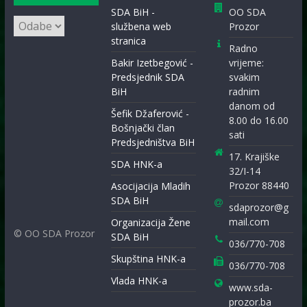
SDA BiH -
OO SDA
Arhiva
službena web
Prozor
vijesti
stranica
Radno
Bakir Izetbegović -
vrijeme:
Predsjednik SDA
svakim
BiH
radnim
danom od
Šefik Džaferović -
8.00 do 16.00
Bošnjački član
sati
Predsjedništva BiH
17. Krajiške
SDA HNK-a
32/I-14
Prozor 88440
Asocijacija Mladih
SDA BiH
sdaprozor@g
mail.com
Organizacija Žene
© OO SDA Prozor
SDA BiH
036/770-708
Skupština HNK-a
036/770-708
Vlada HNK-a
www.sda-
prozor.ba