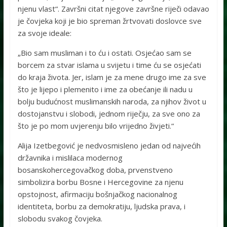
njenu vlast“. Završni citat njegove završne riječi odavao
je čovjeka koji je bio spreman žrtvovati doslovce sve
za svoje ideale:
„Bio sam musliman i to ću i ostati. Osjećao sam se
borcem za stvar islama u svijetu i time ću se osjećati
do kraja života. Jer, islam je za mene drugo ime za sve
što je lijepo i plemenito i ime za obećanje ili nadu u
bolju budućnost muslimanskih naroda, za njihov život u
dostojanstvu i slobodi, jednom riječju, za sve ono za
što je po mom uvjerenju bilo vrijedno živjeti.“
Alija Izetbegović je nedvosmisleno jedan od najvećih
državnika i mislilaca modernog
bosanskohercegovačkog doba, prvenstveno
simbolizira borbu Bosne i Hercegovine za njenu
opstojnost, afirmaciju bošnjačkog nacionalnog
identiteta, borbu za demokratiju, ljudska prava, i
slobodu svakog čovjeka.