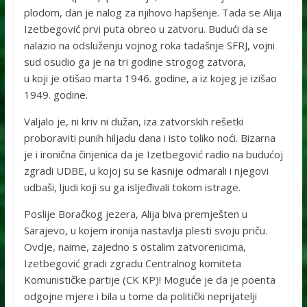
plodom, dan je nalog za njihovo hapšenje. Tada se Alija
Izetbegović prvi puta obreo u zatvoru. Budući da se
nalazio na odsluženju vojnog roka tadašnje SFRJ, vojni
sud osudio ga je na tri godine strogog zatvora,
u koji je otišao marta 1946. godine, a iz kojeg je izišao
1949. godine.
Valjalo je, ni kriv ni dužan, iza zatvorskih rešetki
proboraviti punih hiljadu dana i isto toliko noći. Bizarna
je i ironična činjenica da je Izetbegović radio na budućoj
zgradi UDBE, u kojoj su se kasnije odmarali i njegovi
udbaši, ljudi koji su ga isljeđivali tokom istrage.
Poslije Boračkog jezera, Alija biva premješten u
Sarajevo, u kojem ironija nastavlja plesti svoju priču.
Ovdje, naime, zajedno s ostalim zatvorenicima,
Izetbegović gradi zgradu Centralnog komiteta
Komunističke partije (CK KP)! Moguće je da je poenta
odgojne mjere i bila u tome da politički neprijatelji