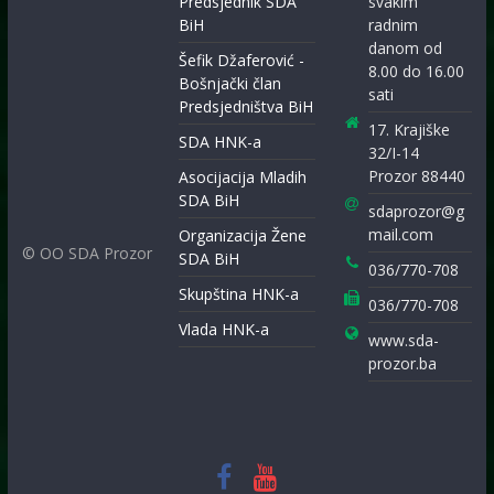
Predsjednik SDA
svakim
BiH
radnim
danom od
Šefik Džaferović -
8.00 do 16.00
Bošnjački član
sati
Predsjedništva BiH
17. Krajiške
SDA HNK-a
32/I-14
Prozor 88440
Asocijacija Mladih
SDA BiH
sdaprozor@g
mail.com
Organizacija Žene
© OO SDA Prozor
SDA BiH
036/770-708
Skupština HNK-a
036/770-708
Vlada HNK-a
www.sda-
prozor.ba