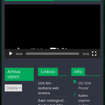
Video
Player
00:00
01:01
Arhiva
Linkovi
Info
vijesti
SDA BiH -
OO SDA
Arhiva
službena web
Prozor
vijesti
stranica
Radno
Bakir Izetbegović -
vrijeme: