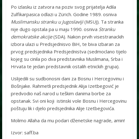
Po izlasku iz zatvora na poziv svog prijatelja Adila
Zulfikarpasica odlazi u Zürich. Godine 1989. osniva
Muslimansku stranku u Jugoslaviji
(MSUJ). Ta stranka
nije dugo opstala pa u maju 1990. osniva
Stranku
demokratske akcije
(SDA). Nakon prvih visestranackih
izbora ulazi u Predsjednisvo BiH, te biva izbaran za
prvog predsjednika Predsjednistva (sedmoclano tijelo
kojeg su cinila po dva predstavnika Muslimana, Srba i
Hrvata te jedan predstavnik ostalih etnickih grupa).
Uslijedili su sudbonosni dani za Bosnu i Hercegovinu i
Bošnjake. Rahmetli predsjednik Alija Izetbegović je
predvodio naš narod u teškim danima borbe za
opstanak. Svi oni koji istinski vole Bosnu i Hercegovinu
poštuju lik i djelo predsjednika Alije Izetbegovića.
Molimo Allaha da mu podari dženetske nagrade, amin!
Izvor: saff.ba