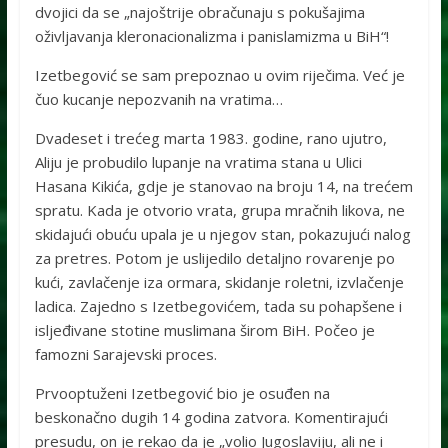
dvojici da se „najoštrije obračunaju s pokušajima
oživljavanja kleronacionalizma i panislamizma u BiH“!
Izetbegović se sam prepoznao u ovim riječima. Već je
čuo kucanje nepozvanih na vratima…
Dvadeset i trećeg marta 1983. godine, rano ujutro,
Aliju je probudilo lupanje na vratima stana u Ulici
Hasana Kikića, gdje je stanovao na broju 14, na trećem
spratu. Kada je otvorio vrata, grupa mračnih likova, ne
skidajući obuću upala je u njegov stan, pokazujući nalog
za pretres. Potom je uslijedilo detaljno rovarenje po
kući, zavlačenje iza ormara, skidanje roletni, izvlačenje
ladica. Zajedno s Izetbegovićem, tada su pohapšene i
isljeđivane stotine muslimana širom BiH. Počeo je
famozni Sarajevski proces.
Prvooptuženi Izetbegović bio je osuđen na
beskonačno dugih 14 godina zatvora. Komentirajući
presudu, on je rekao da je „volio Jugoslaviju, ali ne i