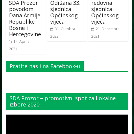
SDA Prozor
Održana 33.
redovna
povodom
sjednica
sjednica
Dana Armije
Općinskog
Općinskog
Republike
vijeća
vijeća
Bosne i
31. Oktobra
21. Decembra
Hercegovine
2023.
2021.
14. Aprila
2021.
Pratite nas i na Facebook-u
SDA Prozor – promotivni spot za Lokalne
izbore 2020.