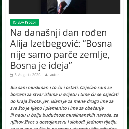
IO SDA Prozor
Na današnji dan rođen
Alija Izetbegović: “Bosna
nije samo parče zemlje,
Bosna je ideja”
8. Augusta 2020.
autor
Bio sam musliman i to ću i ostati. Osjećao sam se
borcem za stvar islama u svijetu i time ću se osjećati
do kraja života. Jer, islam je za mene drugo ime za
sve što je lijepo i plemenito i ime za obećanje
ili nadu u bolju budućnost muslimanskih naroda, za
njihov život u dostojanstvu i slobodi, jednom riječju,
za sve ono za što je po mom uvjerenju bilo vrijedno