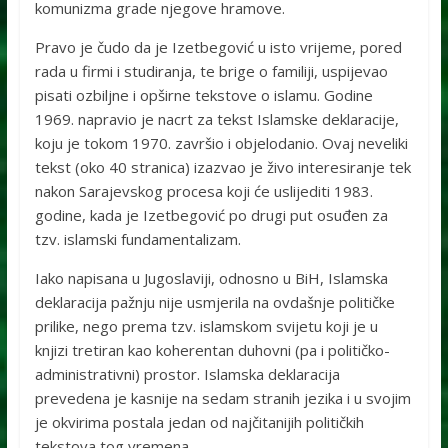
komunizma grade njegove hramove.
Pravo je čudo da je Izetbegović u isto vrijeme, pored
rada u firmi i studiranja, te brige o familiji, uspijevao
pisati ozbiljne i opširne tekstove o islamu. Godine
1969. napravio je nacrt za tekst Islamske deklaracije,
koju je tokom 1970. završio i objelodanio. Ovaj neveliki
tekst (oko 40 stranica) izazvao je živo interesiranje tek
nakon Sarajevskog procesa koji će uslijediti 1983.
godine, kada je Izetbegović po drugi put osuđen za
tzv. islamski fundamentalizam.
Iako napisana u Jugoslaviji, odnosno u BiH, Islamska
deklaracija pažnju nije usmjerila na ovdašnje političke
prilike, nego prema tzv. islamskom svijetu koji je u
knjizi tretiran kao koherentan duhovni (pa i političko-
administrativni) prostor. Islamska deklaracija
prevedena je kasnije na sedam stranih jezika i u svojim
je okvirima postala jedan od najčitanijih političkih
tekstova tog vremena.