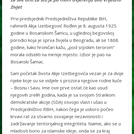
živjet
Prvi predsjednik Predsjedništva Republike BiH,
rahmetli Alija Izetbegović Rođen je 8. augusta 1925.
godine u Bosanskom Šamcu, u uglednoj begovskoj
porodici koja je sprva živjela u Beogradu, ali se 1868.
godine, kako hroničari kažu, „pod srpskim terorom“
morala odseliti na mirnije mjesto. Izbor je pao na
Bosanski Šamac.
Sam početak života Alije Izetbegovića vezan je za dvije
rijeke koje su se vidjele s prozora njegove rodne kuće
– Bosnu i Savu. Ime ove prve ostat će kao usud
njegovih zrelih godina, kada je sa svojom Strankom
demokratske akcije (SDA) osvojio vlast i ušao u
Predsjedništvo RBiH, nakon čega je uskoro počeo
krvavi rat za stvarno osvajanje nezavisnosti i
zadržavanje teritorijalnog integriteta. Naime, ako se u
mladosti borio za islamske ideje, onda se za kraj