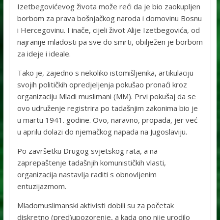
Izetbegovićevog života može reći da je bio zaokupljen
borbom za prava bošnjačkog naroda i domovinu Bosnu
i Hercegovinu. I inače, cijeli život Alije Izetbegovića, od
najranije mladosti pa sve do smrti, obilježen je borbom
za ideje i ideale.
Tako je, zajedno s nekoliko istomišljenika, artikulaciju
svojih političkih opredjeljenja pokušao pronaći kroz
organizaciju Mladi muslimani (MM). Prvi pokušaj da se
ovo udruženje registrira po tadašnjim zakonima bio je
u martu 1941. godine. Ovo, naravno, propada, jer već
u aprilu dolazi do njemačkog napada na Jugoslaviju.
Po završetku Drugog svjetskog rata, a na
zaprepaštenje tadašnjih komunističkih vlasti,
organizacija nastavlja raditi s obnovljenim
entuzijazmom.
Mladomuslimanski aktivisti dobili su za početak
diskretno (pred)upozorenje, a kada ono nije urodilo