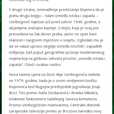
S druge strane, iznenađenje predstavlja činjenica da je
jednu drugu knjigu – Islam između istoka i zapada –
Izetbegović napisao još pred zatvor 1946. godine, a
objavljena značajno kasnije. U knjizi, koja je ovaj put
prevedena na čak devet jezika, autor se opet bavi
islamom i njegovim mjestom u svijetu. Izgledalo mu je
da se nalazi upravo negdje između istočnih i zapadnih
mišljenja, baš poput geografske pozicije muslimanskog
svijeta koji na globusu zahvata prostor „između istoka i
zapada“. Otud i ovakav naslov.
Nova tamna sjena na život Alije Izetbegovića nadvila
se 1979. godine, kada je u svom omiljenom lovištu
Koprivnica kod Bugojna predsjednik Jugoslavije Josip
Broz Tito primio Raifa Dizdarevića i Branka Mikulića,
istaknute funkcionere tadašnjeg Saveza komunista.
Prema Izetbegićevim mamoarima, Centralni dnevnik
sarajevske televizije prenio je Brozovu naredbu ovoj