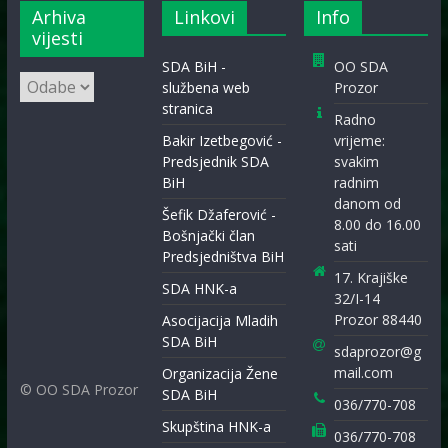
Arhiva
Linkovi
Info
vijesti
SDA BiH -
OO SDA
Arhiva
službena web
Prozor
vijesti
stranica
Radno
Bakir Izetbegović -
vrijeme:
Predsjednik SDA
svakim
BiH
radnim
danom od
Šefik Džaferović -
8.00 do 16.00
Bošnjački član
sati
Predsjedništva BiH
17. Krajiške
SDA HNK-a
32/I-14
Prozor 88440
Asocijacija Mladih
SDA BiH
sdaprozor@g
mail.com
Organizacija Žene
© OO SDA Prozor
SDA BiH
036/770-708
Skupština HNK-a
036/770-708