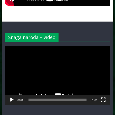
Snaga naroda – video
Video
Player
00:00
01:01