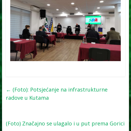
←
(Foto): Potsjećanje na infrastrukturne
radove u Kutama
(Foto) Značajno se ulagalo i u put prema Gorici