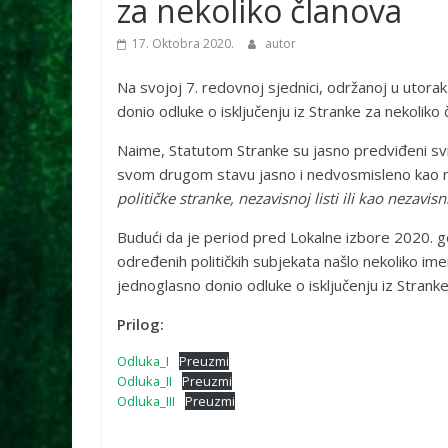
za nekoliko članova
17. Oktobra 2020.
autor
Na svojoj 7. redovnoj sjednici, održanoj u utor
donio odluke o isključenju iz Stranke za nekoliko 
Naime, Statutom Stranke su jasno predviđeni svi 
svom drugom stavu jasno i nedvosmisleno kao r
političke stranke, nezavisnoj listi ili kao nezavi
Budući da je period pred Lokalne izbore 2020. 
određenih političkih subjekata našlo nekoliko imen
jednoglasno donio odluke o isključenju iz Strank
Prilog:
Odluka_I
Preuzmi
Odluka_II
Preuzmi
Odluka_III
Preuzmi