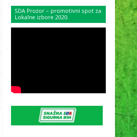
SDA Prozor – promotivni spot za
Lokalne izbore 2020.