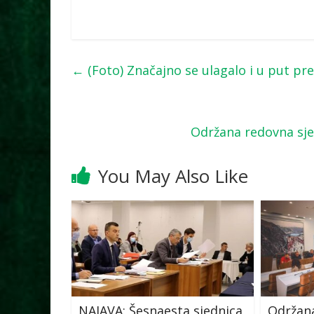
←
(Foto) Značajno se ulagalo i u put pr
Održana redovna sj
You May Also Like
NAJAVA: Šesnaesta sjednica
Održana