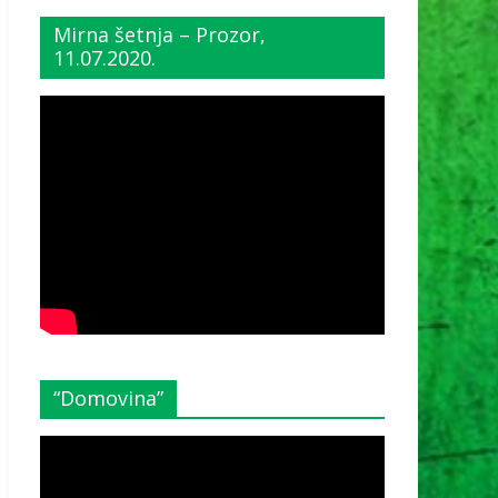
Mirna šetnja – Prozor,
11.07.2020.
“Domovina”