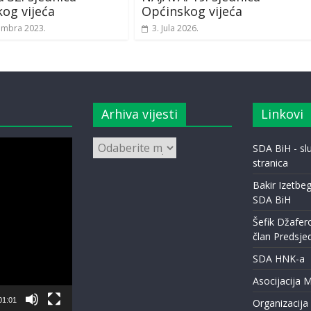
og vijeća
Općinskog vijeća
embra 2023.
3. Jula 2026.
Arhiva vijesti
Linkovi
Arhiva
SDA BiH - s
vijesti
stranica
Bakir Izetbeg
SDA BiH
Šefik Džafer
član Predsje
SDA HNK-a
Asocijacija 
01:01
Organizacija