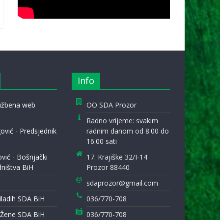
Info
lužbena web
OO SDA Prozor
Radno vrijeme: svakim
ović - Predsjednik
radnim danom od 8.00 do
16.00 sati
ović - Bošnjački
17. Krajiške 32/I-14
dništva BiH
Prozor 88440
sdaprozor@gmail.com
Mladih SDA BiH
036/770-708
 Žene SDA BiH
036/770-708