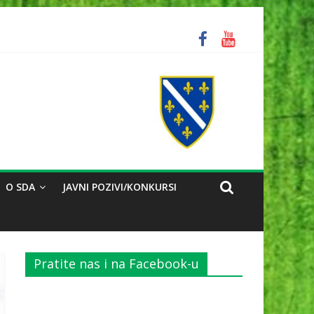
orili na problem reorganizacije biračkih mjesta
O SDA
JAVNI POZIVI/KONKURSI
Pratite nas i na Facebook-u