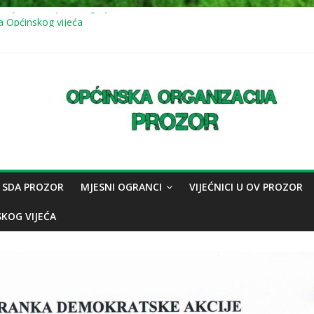
a sjednica Općinskog vijeća
a Općinskog vijeća
 sjednica Općinskog vijeća: usvojeno više odluka, mještani juga upoz
1.7.2026.) mirna šetnja u znak sjećanja na genocid u Srebrenici
a Općinskog vijeća
 SDA PROZOR
MJESNI OGRANCI
VIJEĆNICI U OV PROZOR
SKOG VIJEĆA