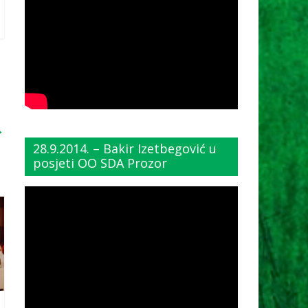
→
28.9.2014. – Bakir Izetbegović u
posjeti OO SDA Prozor