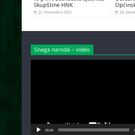
Skupštine HNK
Općinsk
22. Novembra 2021.
28. Sept
Snaga naroda – video
Video
Player
00:00