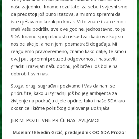
našu zajednicu. Imamo rezultate iza sebe i svjesni smo
da predstoji još puno izazova, a mi smo spremni da
iste rješavamo korak po korak. Vi to znate i zato smo i
imali Vašu podršku sve ove godine. Jednostavno, to je
SDA. Imamo spoj mladosti i iskustva i kadrove koji su
nosioci akcije, a ne nijemi posmatrači događaja. Mi
reagujemo pravovremeno, znamo kako dalje, te smo i
ovaj put spremni preuzeti odgovornost i nastaviti
graditi i razvijati našu općinu, još brže i još bolje na
dobrobit svih nas.
Stoga, dragi sugrađani pozivamo i Vas da nam se
pridružite, kako u izgradnji još boljeg ambijenta za
življenje na području cijele općine, tako i naše SDA kao
okosnice i kičme političkog djelovanja Bošnjaka.
JER MI POZITIVNE PRIČE NASTAVLJAMO!
M.selam! Elvedin Grcić, predsjednik OO SDA Prozor