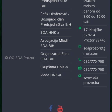
Predsjednik SDA
svakim
BiH
radnim
danom od
Šefik Džaferović -
8.00 do 16.00
Bošnjački član
sati
Predsjedništva BiH
17. Krajiške
SDA HNK-a
32/I-14
Prozor 88440
Asocijacija Mladih
SDA BiH
sdaprozor@g
mail.com
Organizacija Žene
© OO SDA Prozor
SDA BiH
036/770-708
Skupština HNK-a
036/770-708
Vlada HNK-a
www.sda-
prozor.ba