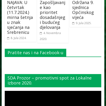
NAJAVA: U
Zapošljavanj
Održana 9.
četvrtak
e kao
sjednica
(11.7.2024.)
prioritet
Općinskog
mirna šetnja
dosadašnjeg
vijeća
u znak
i budućeg
9. Jula 2025.
sjećanja na
djelovanja
Srebrenicu
4. Novembra
8. Jula 2024.
2020.
Pratite nas i na Facebook-u
SDA Prozor – promotivni spot za Lokalne
izbore 2020.