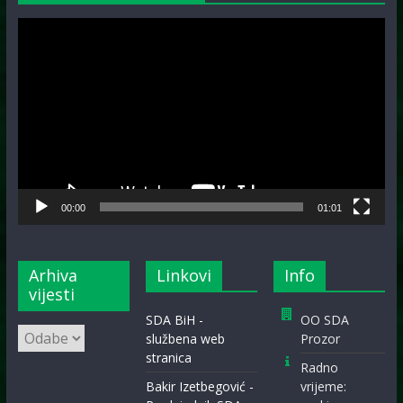
Video
Player
00:00
01:01
Arhiva
Linkovi
Info
vijesti
SDA BiH -
OO SDA
Arhiva
službena web
Prozor
vijesti
stranica
Radno
Bakir Izetbegović -
vrijeme: