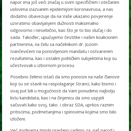
napor ima još veći značaj u ovim specifičnim i otežanim
uslovima izazvanim epidemijom koronavirusa, a nas
dodatno obavezuje da na Vaše ukazano povjerenje
uzvratimo obavljanjem dužnosti maksimalno
odgovorno i nesebično, kao što je to bio slučaj i do
sada. Također, upućujemo čestitke i našim koalicionim
partnerima, na čelu sa načelnikom dr. Jozom
Ivančevićem na ponovljenom mandatu i ostvarenim
rezultatima, kao i ostalim političkim subjektima koji su
učestvovali u izbornom procesu.
Posebno želimo istaći da smo ponosni na naše članove
koji su se stavili na raspolaganje Stranci, kako bismo i
ovaj put bili u mogućnosti da Vam ponudimo najbolju
listu kandidata, kao i na činjenicu da smo uspjeli
sačuvati kako svoj, tako i obraz SDA, uprkos raznim
pritiscima, podmetanjima i spinovima kojima smo bilo
izloženi.
Već godinama timski predano radimo za naš narod i