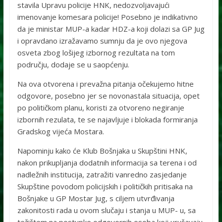
stavila Upravu policije HNK, nedozvoljavajući
imenovanje komesara policije! Posebno je indikativno
da je ministar MUP-a kadar HDZ-a koji dolazi sa GP Jug
i opravdano izražavamo sumnju da je ovo njegova
osveta zbog lošijeg izbornog rezultata na tom
području, dodaje se u saopćenju.
Na ova otvorena i prevažna pitanja očekujemo hitne
odgovore, posebno jer se novonastala situacija, opet
po političkom planu, koristi za otvoreno negiranje
izbornih rezulata, te se najavljuje i blokada formiranja
Gradskog vijeća Mostara.
Napominju kako će Klub Bošnjaka u Skupštini HNK,
nakon prikupljanja dodatnih informacija sa terena i od
nadležnih institucija, zatražiti vanredno zasjedanje
Skupštine povodom policijskih i političkih pritisaka na
Bošnjake u GP Mostar Jug, s ciljem utvrđivanja
zakonitosti rada u ovom slučaju i stanja u MUP- u, sa