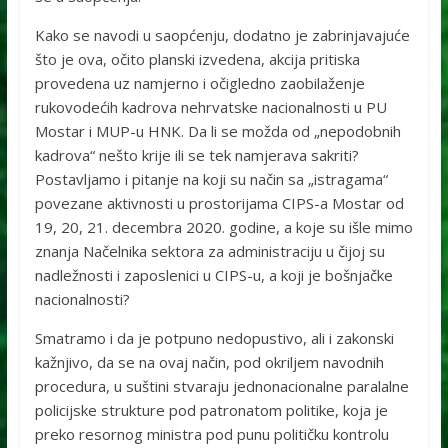
Kako se navodi u saopćenju, dodatno je zabrinjavajuće
što je ova, očito planski izvedena, akcija pritiska
provedena uz namjerno i očigledno zaobilaženje
rukovodećih kadrova nehrvatske nacionalnosti u PU
Mostar i MUP-u HNK. Da li se možda od „nepodobnih
kadrova“ nešto krije ili se tek namjerava sakriti?
Postavljamo i pitanje na koji su način sa „istragama“
povezane aktivnosti u prostorijama CIPS-a Mostar od
19, 20, 21. decembra 2020. godine, a koje su išle mimo
znanja Načelnika sektora za administraciju u čijoj su
nadležnosti i zaposlenici u CIPS-u, a koji je bošnjačke
nacionalnosti?
Smatramo i da je potpuno nedopustivo, ali i zakonski
kažnjivo, da se na ovaj način, pod okriljem navodnih
procedura, u suštini stvaraju jednonacionalne paralalne
policijske strukture pod patronatom politike, koja je
preko resornog ministra pod punu političku kontrolu