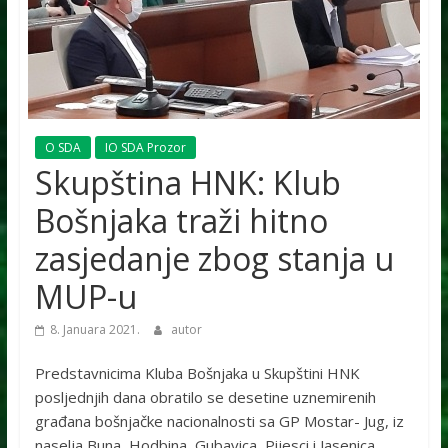
O SDA
IO SDA Prozor
Skupština HNK: Klub
Bošnjaka traži hitno
zasjedanje zbog stanja u
MUP-u
8. Januara 2021.
autor
Predstavnicima Kluba Bošnjaka u Skupštini HNK
posljednjih dana obratilo se desetine uznemirenih
građana bošnjačke nacionalnosti sa GP Mostar- Jug, iz
naselja Buna, Hodbina, Gubavica, Pijesci i Jasenica,