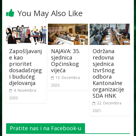
You May Also Like
Zapošljavanj
NAJAVA: 35.
Održana
e kao
sjednica
redovna
prioritet
Općinskog
sjednica
dosadašnjeg
vijeća
Izvršnog
i budućeg
odbora
15. Decembra
djelovanja
Kantonalne
2023.
organizacije
4. Novembra
SDA HNK
2020.
22. Decembra
2021.
Pratite nas i na Facebook-u