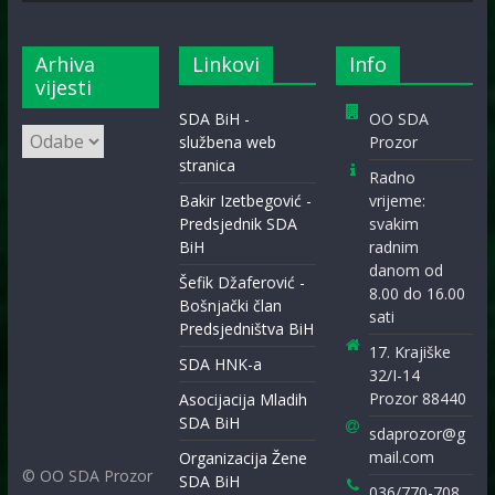
Arhiva
Linkovi
Info
vijesti
SDA BiH -
OO SDA
Arhiva
službena web
Prozor
vijesti
stranica
Radno
Bakir Izetbegović -
vrijeme:
Predsjednik SDA
svakim
BiH
radnim
danom od
Šefik Džaferović -
8.00 do 16.00
Bošnjački član
sati
Predsjedništva BiH
17. Krajiške
SDA HNK-a
32/I-14
Prozor 88440
Asocijacija Mladih
SDA BiH
sdaprozor@g
mail.com
Organizacija Žene
© OO SDA Prozor
SDA BiH
036/770-708