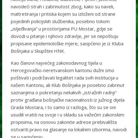
navodeći strah i zabrinutost zbog, kako su naveli,
maltretiranja i pritiska kojem su izloženi od strane
pojedinih policijskih službenika, posebno tokom
„isljeđivanja“ u prostorijama PU Mostar, gdje se
dovodi u pitanje i njihovo zdravlje, jer se nepoštuju
propisane epidemiološke mjere, saopćeno je iz Kluba
Bošnjaka u Skupštini HNK.
Kao članovi najvećeg zakonodavnog tijela u
Hercegovačko-neretvanskom kantonu dužni smo
poštivati i podržavati legalitet rada svih institucija u
našem Kantonu, ali Klub Bošnjaka je posebno zabrinut
saznanjima o pokretanju nekakvih „istražnih radnji“
protiv građana bošnjačke nacionalnosti iz južnog dijela
Grada Mostara, i to samo iz razloga, što su se oni
usudili vratiti na svoje i u skladu sa važećim zakonskim
propisima, na osnovu zakonite adrese prebivališta
ostvariti pravo na glasanje na lokalnim izborima, navodi
se u saopćenju.