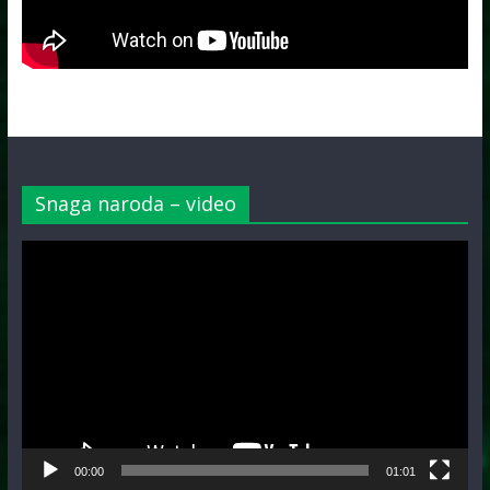
Snaga naroda – video
Video
Player
00:00
01:01