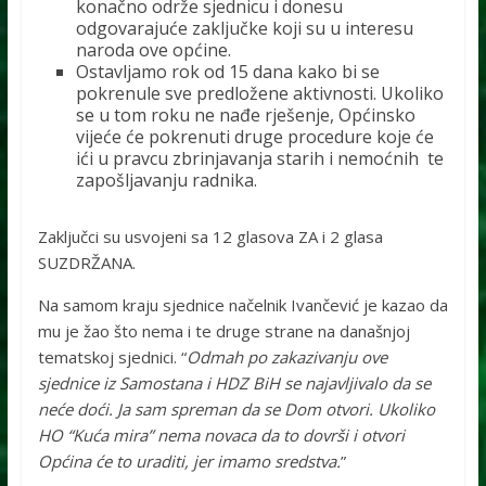
konačno održe sjednicu i donesu
odgovarajuće zaključke koji su u interesu
naroda ove općine.
Ostavljamo rok od 15 dana kako bi se
pokrenule sve predložene aktivnosti. Ukoliko
se u tom roku ne nađe rješenje, Općinsko
vijeće će pokrenuti druge procedure koje će
ići u pravcu zbrinjavanja starih i nemoćnih te
zapošljavanju radnika.
Zaključci su usvojeni sa 12 glasova ZA i 2 glasa
SUZDRŽANA.
Na samom kraju sjednice načelnik Ivančević je kazao da
mu je žao što nema i te druge strane na današnjoj
tematskoj sjednici. “
Odmah po zakazivanju ove
sjednice iz Samostana i HDZ BiH se najavljivalo da se
neće doći. Ja sam spreman da se Dom otvori. Ukoliko
HO “Kuća mira” nema novaca da to dovrši i otvori
Općina će to uraditi, jer imamo sredstva.
”