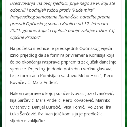
učestvovanja na ovoj sjednici, prije nego se vi, koji ste
odobrili i podnijeli tužbu protiv “Kuće mira”
franjevačkog samostana Rama-Šćit, odredite prema
presudi Općinskog suda u Konjicu od 12. februara
2021. godine, koja ‘u cijelosti odbije zahtjev tužioca’ tj.
Općine Prozor.
”
Na početku sjednice je predsjednik Općinskog vijeća
iznio prijedlog da se formira privremena Komisija koja
će po okončanju rasprave pripremiti zaključak današnje
sjednice. Prijedlog je dobio potrebnu većinu glasova,
te je formirana Komisija u sastavu: Meho Hrinić, Pero
Kovačević i Mara Anđelić.
Nakon rasprave u kojoj su učestvovali: Jozo Ivančević,
Ilija Šarčević, Mara Anđelić, Pero Kovačević, Marinko
Cvitanović, Danijel Burečić, Ivica Tomić, Ivo Zane, fra
Luka Šarčević, fra Ivan Jelić komisija je predložila
sljedeće zaključke: