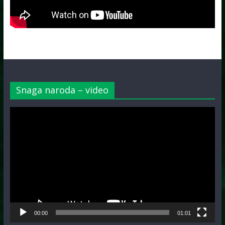
Snaga naroda – video
Video
Player
00:00
01:01