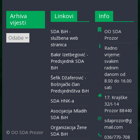
Arhiva
Linkovi
Info
vijesti
SDA BiH -
OO SDA
Arhiva
službena web
Prozor
vijesti
stranica
Radno
Bakir Izetbegović -
vrijeme:
Predsjednik SDA
svakim
BiH
radnim
danom od
Šefik Džaferović -
8.00 do 16.00
Bošnjački član
sati
Predsjedništva BiH
17. Krajiške
SDA HNK-a
32/I-14
Prozor 88440
Asocijacija Mladih
SDA BiH
sdaprozor@g
mail.com
Organizacija Žene
© OO SDA Prozor
SDA BiH
036/770-708