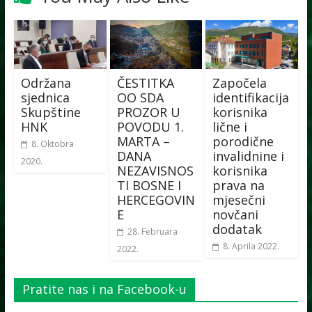
Održana
ČESTITKA
Započela
sjednica
OO SDA
identifikacija
Skupštine
PROZOR U
korisnika
HNK
POVODU 1.
lične i
MARTA –
porodične
8. Oktobra
DANA
invalidnine i
2020.
NEZAVISNOS
korisnika
TI BOSNE I
prava na
HERCEGOVIN
mjesečni
E
novčani
dodatak
28. Februara
8. Aprila 2022.
2022.
Pratite nas i na Facebook-u