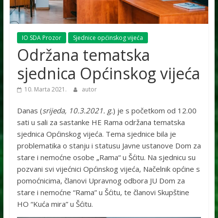
IO SDA Prozor
Sjednice općinskog vijeća
Održana tematska
sjednica Općinskog vijeća
10. Marta 2021.
autor
Danas (
srijeda, 10.3.2021. g.
) je s početkom od 12.00
sati u sali za sastanke HE Rama održana tematska
sjednica Općinskog vijeća. Tema sjednice bila je
problematika o stanju i statusu Javne ustanove Dom za
stare i nemoćne osobe „Rama“ u Šćitu. Na sjednicu su
pozvani svi vijećnici Općinskog vijeća, Načelnik općine s
pomoćnicima, članovi Upravnog odbora JU Dom za
stare i nemoćne “Rama” u Šćitu, te članovi Skupštine
HO “Kuća mira” u Šćitu.