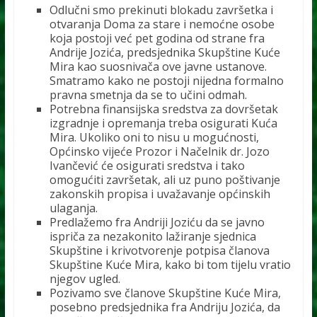
Odlučni smo prekinuti blokadu završetka i
otvaranja Doma za stare i nemoćne osobe
koja postoji već pet godina od strane fra
Andrije Jozića, predsjednika Skupštine Kuće
Mira kao suosnivača ove javne ustanove.
Smatramo kako ne postoji nijedna formalno
pravna smetnja da se to učini odmah.
Potrebna finansijska sredstva za dovršetak
izgradnje i opremanja treba osigurati Kuća
Mira. Ukoliko oni to nisu u mogućnosti,
Općinsko vijeće Prozor i Načelnik dr. Jozo
Ivančević će osigurati sredstva i tako
omogućiti završetak, ali uz puno poštivanje
zakonskih propisa i uvažavanje općinskih
ulaganja.
Predlažemo fra Andriji Joziću da se javno
ispriča za nezakonito lažiranje sjednica
Skupštine i krivotvorenje potpisa članova
Skupštine Kuće Mira, kako bi tom tijelu vratio
njegov ugled.
Pozivamo sve članove Skupštine Kuće Mira,
posebno predsjednika fra Andriju Jozića, da