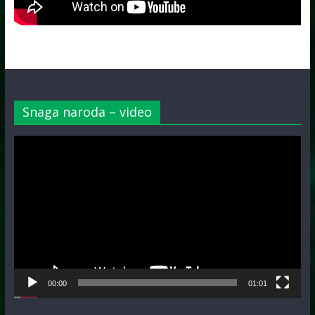
Snaga naroda – video
Video
Player
00:00
01:01