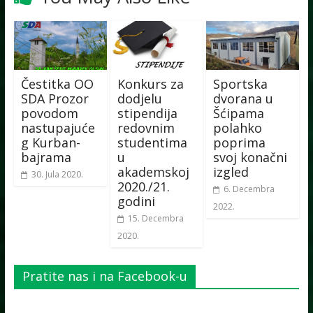
Čestitka OO
Konkurs za
Sportska
SDA Prozor
dodjelu
dvorana u
povodom
stipendija
Šćipama
nastupajuće
redovnim
polahko
g Kurban-
studentima
poprima
bajrama
u
svoj konačni
akademskoj
izgled
30. Jula 2020.
2020./21.
6. Decembra
godini
2022.
15. Decembra
2020.
Pratite nas i na Facebook-u