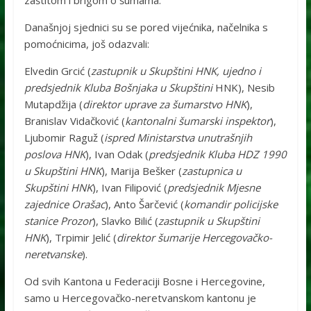
zaštitom i brigom o šumama.
Današnjoj sjednici su se pored vijećnika, načelnika s
pomoćnicima, još odazvali:
Elvedin Grcić (
zastupnik u Skupštini HNK, ujedno i
predsjednik Kluba Bošnjaka u Skupštini
HNK), Nesib
Mutapdžija (
direktor uprave za šumarstvo HNK
),
Branislav Vidačković (
kantonalni šumarski inspektor
),
Ljubomir Raguž (
ispred Ministarstva unutrašnjih
poslova HNK
), Ivan Odak (
predsjednik Kluba HDZ 1990
u Skupštini HNK
), Marija Bešker (
zastupnica u
Skupštini HNK
), Ivan Filipović (
predsjednik Mjesne
zajednice Orašac
), Anto Šarčević (
komandir policijske
stanice Prozor
), Slavko Bilić (
zastupnik u Skupštini
HNK
), Trpimir Jelić (
direktor šumarije Hercegovačko-
neretvanske
).
Od svih Kantona u Federaciji Bosne i Hercegovine,
samo u Hercegovačko-neretvanskom kantonu je