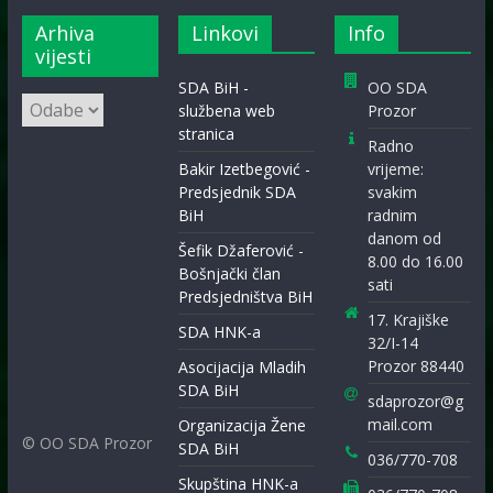
Arhiva
Linkovi
Info
vijesti
SDA BiH -
OO SDA
Arhiva
službena web
Prozor
vijesti
stranica
Radno
Bakir Izetbegović -
vrijeme:
Predsjednik SDA
svakim
BiH
radnim
danom od
Šefik Džaferović -
8.00 do 16.00
Bošnjački član
sati
Predsjedništva BiH
17. Krajiške
SDA HNK-a
32/I-14
Prozor 88440
Asocijacija Mladih
SDA BiH
sdaprozor@g
mail.com
Organizacija Žene
© OO SDA Prozor
SDA BiH
036/770-708
Skupština HNK-a