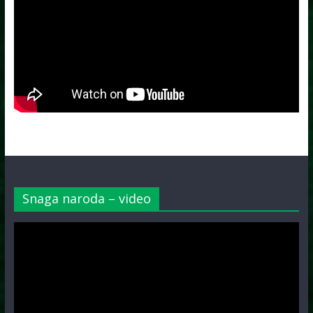
Snaga naroda – video
Video
Player