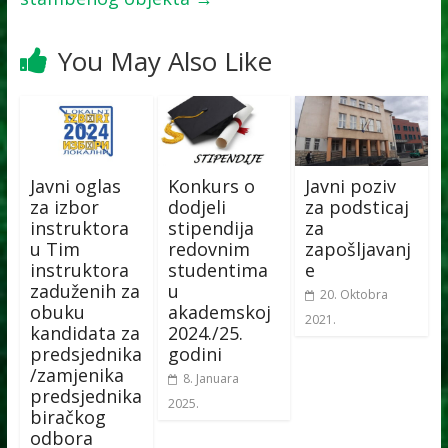
You May Also Like
Javni oglas
Konkurs o
Javni poziv
za izbor
dodjeli
za podsticaj
instruktora
stipendija
za
u Tim
redovnim
zapošljavanj
instruktora
studentima
e
zaduženih za
u
20. Oktobra
obuku
akademskoj
2021.
kandidata za
2024./25.
predsjednika
godini
/zamjenika
8. Januara
predsjednika
2025.
biračkog
odbora