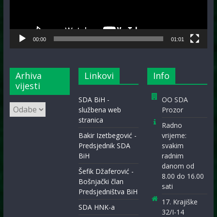
00:00
01:01
Arhiva
Linkovi
Info
vijesti
SDA BiH -
OO SDA
Arhiva
službena web
Prozor
vijesti
stranica
Radno
Bakir Izetbegović -
vrijeme:
Predsjednik SDA
svakim
BiH
radnim
danom od
Šefik Džaferović -
8.00 do 16.00
Bošnjački član
sati
Predsjedništva BiH
17. Krajiške
SDA HNK-a
32/I-14