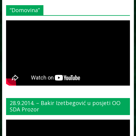
“Domovina”
28.9.2014. – Bakir Izetbegović u posjeti OO
SDA Prozor