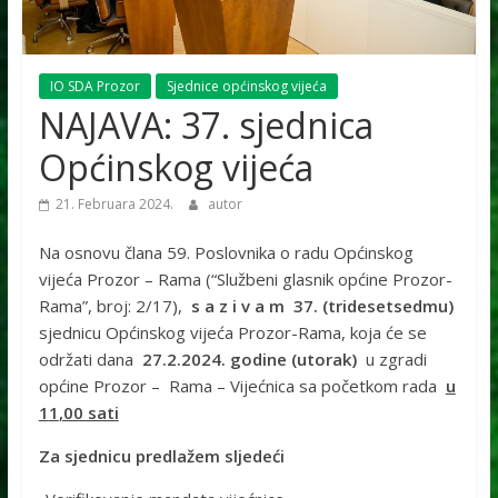
IO SDA Prozor
Sjednice općinskog vijeća
NAJAVA: 37. sjednica
Općinskog vijeća
21. Februara 2024.
autor
Na osnovu člana 59. Poslovnika o radu Općinskog
vijeća Prozor – Rama (“Službeni glasnik općine Prozor-
Rama”, broj: 2/17),
s a z i v a m
37
. (
tridesetsedmu
)
sjednicu Općinskog vijeća Prozor-Rama, koja će se
održati dana
27
.
2
.202
4
. godine (
utorak
)
u zgradi
općine Prozor – Rama – Vijećnica sa početkom rada
u
1
1
,00 sati
Za sjednicu predlažem sljedeći