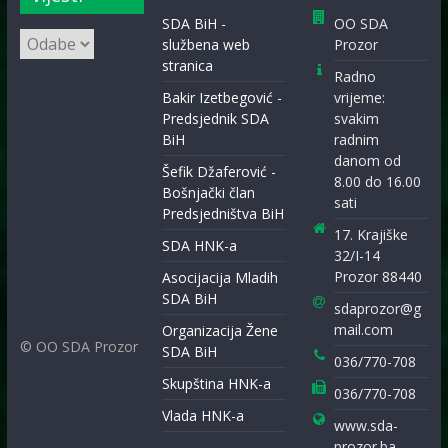
SDA BiH -
OO SDA
Arhiva
službena web
Prozor
vijesti
stranica
Radno
Bakir Izetbegović -
vrijeme:
Predsjednik SDA
svakim
BiH
radnim
danom od
Šefik Džaferović -
8.00 do 16.00
Bošnjački član
sati
Predsjedništva BiH
17. Krajiške
SDA HNK-a
32/I-14
Prozor 88440
Asocijacija Mladih
SDA BiH
sdaprozor@g
mail.com
Organizacija Žene
© OO SDA Prozor
SDA BiH
036/770-708
Skupština HNK-a
036/770-708
Vlada HNK-a
www.sda-
prozor.ba