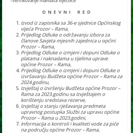
-Verifikovanje mandata vijećnice
D N E V N I R E D
Izvod iz zapisnika sa 36-e sjednice Općinskog
vijeća Prozor – Rama,
Prijedlog Odluke o održavanju izbora za
članove Savjeta mjesnih zajednica u općini
Prozor – Rama,
Prijedlog Odluke o izmjeni i dopuni Odluke o
platama i naknadama u tijelima uprave
općine Prozor – Rama,
Prijedlog Odluke o izmjeni i dopuni Odluke o
izvršavanju Budžeta općine Prozor – Rama za
2024.godinu,
Izvještaj o izvršenju Budžeta općine Prozor –
Rama za 2023.godinu sa Izvještajem o
korištenju sredstava rezerve,
Izvještaj o stanju rješavanja predmeta
upravnog postupka Službi za upravu općine
Prozor – Rama u 2023.godini,
Informacija o kontroli i kvaliteti vode za piće
na području općine Prozor – Rama,