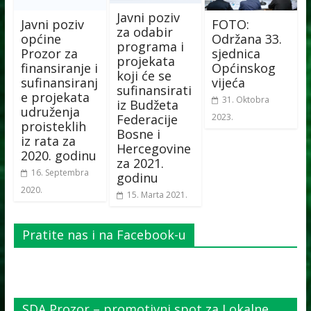
Javni poziv
Javni poziv
FOTO:
za odabir
općine
Održana 33.
programa i
Prozor za
sjednica
projekata
finansiranje i
Općinskog
koji će se
sufinansiranj
vijeća
sufinansirati
e projekata
31. Oktobra
iz Budžeta
udruženja
Federacije
2023.
proisteklih
Bosne i
iz rata za
Hercegovine
2020. godinu
za 2021.
16. Septembra
godinu
2020.
15. Marta 2021.
Pratite nas i na Facebook-u
SDA Prozor – promotivni spot za Lokalne