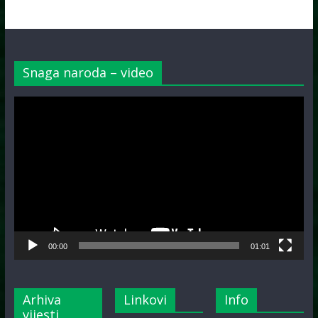
Snaga naroda – video
Video
Player
00:00
01:01
Arhiva
Linkovi
Info
vijesti