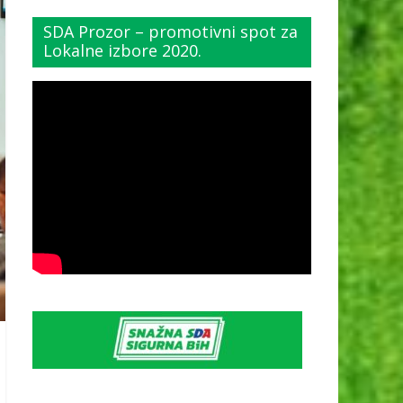
SDA Prozor – promotivni spot za
Lokalne izbore 2020.