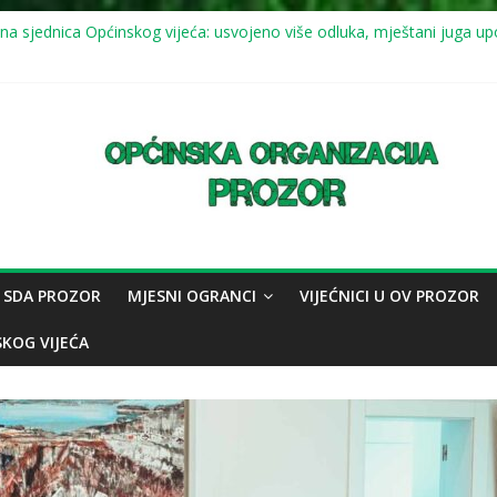
ica Općinskog vijeća
a sjednica Općinskog vijeća: usvojeno više odluka, mještani juga upo
11.7.2026.) mirna šetnja u znak sjećanja na genocid u Srebrenici
ica Općinskog vijeća
na sjednica Općinskog vijeća
 SDA PROZOR
MJESNI OGRANCI
VIJEĆNICI U OV PROZOR
SKOG VIJEĆA