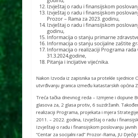
godinu,
Izvještaj o radu i finansijskom poslovanj
Izvještaj o radu i finansijskom poslovan
Prozor – Rama za 2023. godinu,
Izvještaj o radu i finansijskom poslov
godinu,
Informacija o stanju primarne zdravstve
Informacija o stanju socijalne zaštite g
Informacija o realizaciji Programa rada
31.3.2024.godine,
Pitanja i incijative vijećnika.
Nakon Izvoda iz zapisnika sa protekle sjednice O
utvrđivanju granica između katastarskih općina 
Treća tačka dnevnog reda – Izmjene i dopune Bu
glasova za, 2 glasa protiv, 6 suzdržanih. Takođe
realizaciji Programa, projekata i mjera Strateg
2011. – 2022. godina, Izvještaj o radu i finans
Izvještaji o radu i finansijskom poslovanju javnih
“Centar za socijalni rad” Prozor-Rama, JU Dječiji v