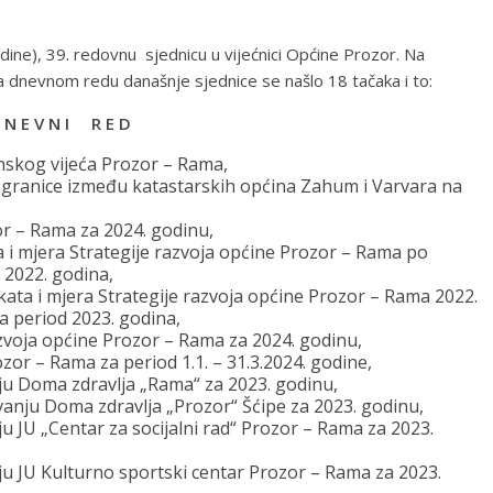
dine), 39. redovnu sjednicu u vijećnici Općine Prozor. Na
 Na dnevnom redu današnje sjednice se našlo 18 tačaka i to:
 N E V N I R E D
inskog vijeća Prozor – Rama,
ju granice između katastarskih općina Zahum i Varvara na
r – Rama za 2024. godinu,
ta i mjera Strategije razvoja općine Prozor – Rama po
 2022. godina,
ata i mjera Strategije razvoja općine Prozor – Rama 2022.
za period 2023. godina,
razvoja općine Prozor – Rama za 2024. godinu,
zor – Rama za period 1.1. – 31.3.2024. godine,
nju Doma zdravlja „Rama“ za 2023. godinu,
vanju Doma zdravlja „Prozor“ Šćipe za 2023. godinu,
ju JU „Centar za socijalni rad“ Prozor – Rama za 2023.
nju JU Kulturno sportski centar Prozor – Rama za 2023.