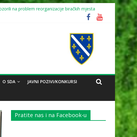
zorili na problem reorganizacije biračkih mjesta
O SDA
JAVNI POZIVI/KONKURSI
Pratite nas i na Facebook-u