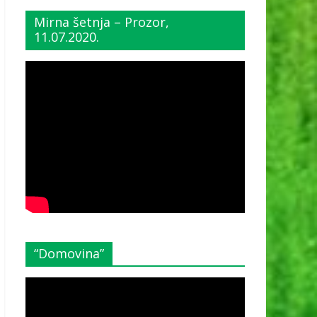
Mirna šetnja – Prozor,
11.07.2020.
“Domovina”