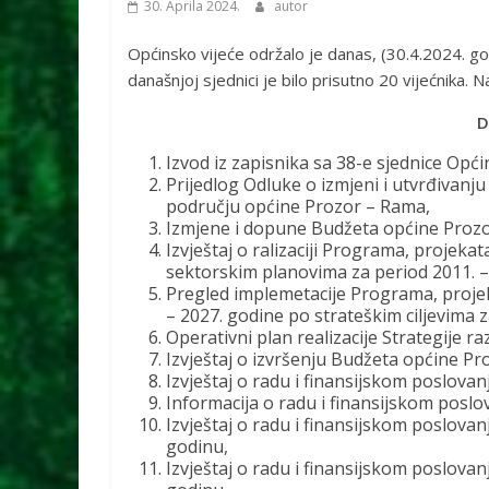
30. Aprila 2024.
autor
Općinsko vijeće održalo je danas, (30.4.2024. go
današnjoj sjednici je bilo prisutno 20 vijećnika.
D
Izvod iz zapisnika sa 38-e sjednice Opć
Prijedlog Odluke o izmjeni i utvrđivan
području općine Prozor – Rama,
Izmjene i dopune Budžeta općine Prozo
Izvještaj o ralizaciji Programa, projeka
sektorskim planovima za period 2011. –
Pregled implemetacije Programa, projek
– 2027. godine po strateškim ciljevima 
Operativni plan realizacije Strategije 
Izvještaj o izvršenju Budžeta općine Pro
Izvještaj o radu i finansijskom poslova
Informacija o radu i finansijskom poslo
Izvještaj o radu i finansijskom poslovan
godinu,
Izvještaj o radu i finansijskom poslova