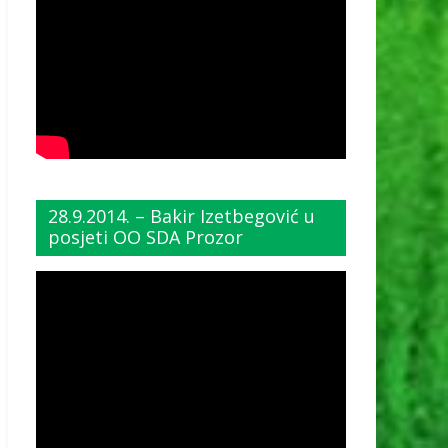
28.9.2014. – Bakir Izetbegović u
posjeti OO SDA Prozor