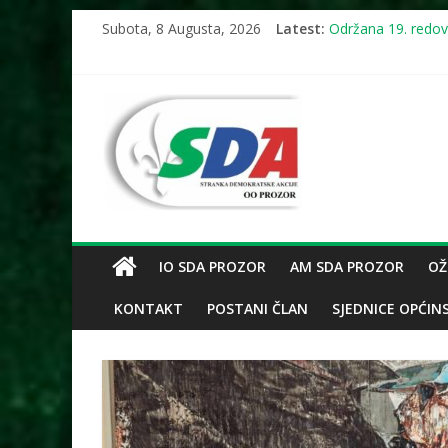
NAJAVA: 18. sjedn
Skip
Subota, 8 Augusta, 2026
Latest:
Održana 19. redovn
to
NAJAVA: U subotu (
content
NAJAVA: 19. sjedn
Održana 18. redov
OO
SDA
Prozor
IO SDA PROZOR
AM SDA PROZOR
OŽ
SIGURNO!
KONTAKT
POSTANI ČLAN
SJEDNICE OPĆIN