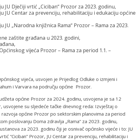
u JU Dječiji vrtić „Ciciban“ Prozor za 2023. godinu,
ju JU Centar za prevenciju, rehabilitaciju i edukaciju općine
anju JU „Narodna knjižnica Rama“ Prozor – Rama za 2023.
ne zaštite građana u 2023. godini,
rađana,
 Općinskog vijeća Prozor – Rama za period 1.1. –
pćinskog vijeća, usvojen je Prijedlog Odluke o izmjeni i
Zahum i Varvara na području općine Prozor.
džeta općine Prozor za 2024. godinu, usvojena je sa 12
r, usvojene su sljedeće tačke dnevnog reda: Izvještaj o
ije razvoja općine Prozor po sektorskim planovima za period
ijskom poslovanju Doma zdravlja „Rama“ za 2023. godinu,
 ustanova za 2023. godinu čiji je osnivač općinsko vijeće i to: JU
rtić “Ciciban” Prozor, JU Centar za prevenciju, rehabilitaciju i