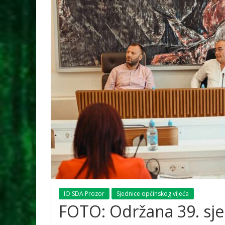
IO SDA Prozor
Sjednice općinskog vijeća
FOTO: Održana 39. sje