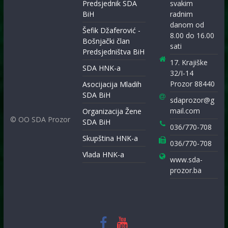
Predsjednik SDA
svakim
BiH
radnim
danom od
Šefik Džaferović -
8.00 do 16.00
Bošnjački član
sati
Predsjedništva BiH
17. Krajiške
SDA HNK-a
32/I-14
Prozor 88440
Asocijacija Mladih
SDA BiH
sdaprozor@g
mail.com
Organizacija Žene
© OO SDA Prozor
SDA BiH
036/770-708
Skupština HNK-a
036/770-708
Vlada HNK-a
www.sda-
prozor.ba