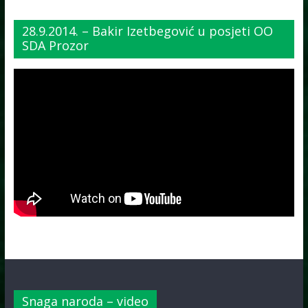
28.9.2014. – Bakir Izetbegović u posjeti OO
SDA Prozor
Snaga naroda – video