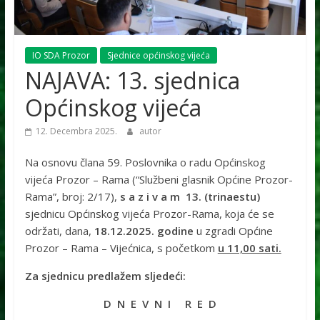
IO SDA Prozor
Sjednice općinskog vijeća
NAJAVA: 13. sjednica
Općinskog vijeća
12. Decembra 2025.
autor
Na osnovu člana 59. Poslovnika o radu Općinskog
vijeća Prozor – Rama (“Službeni glasnik Općine Prozor-
Rama”, broj: 2/17),
s a z i v a m 13. (trinaestu
)
sjednicu Općinskog vijeća Prozor-Rama, koja će se
održati, dana,
18.12
.2025. godine
u zgradi Općine
Prozor – Rama – Vijećnica, s početkom
u 11,00 sati.
Za sjednicu predlažem sljedeći:
D N E V N I R E D