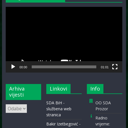
Video
Player
00:00
01:01
Arhiva
Linkovi
Info
vijesti
SDA BiH -
OO SDA
Arhiva
službena web
Prozor
vijesti
stranica
Radno
Bakir Izetbegović -
vrijeme: