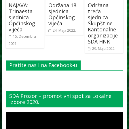
NAJAVA:
Održana 18.
Održana
Trinaesta
sjednica
treća
sjednica
Općinskog
sjednica
Općinskog
vijeća
Skupštine
vijeća
Kantonalne
24. Maja 2022.
organizacije
15. Decembra
SDA HNK
2021.
29. Maja 2022.
Pratite nas i na Facebook-u
SDA Prozor – promotivni spot za Lokalne
izbore 2020.