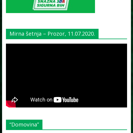
Mirna šetnja – Prozor, 11.07.2020.
“Domovina”