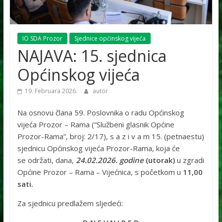
IO SDA Prozor
Sjednice općinskog vijeća
NAJAVA: 15. sjednica
Općinskog vijeća
19. Februara 2026.
autor
Na osnovu člana 59. Poslovnika o radu Općinskog
vijeća Prozor – Rama (“Službeni glasnik Općine
Prozor-Rama”, broj: 2/17), s a z i v a m 15. (petnaestu)
sjednicu Općinskog vijeća Prozor-Rama, koja će
se održati, dana,
24.02.2026. godine
(utorak)
u zgradi
Općine Prozor – Rama – Vijećnica, s početkom u
11,00
sati.
Za sjednicu predlažem sljedeći: