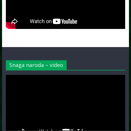
Snaga naroda – video
Video
Player