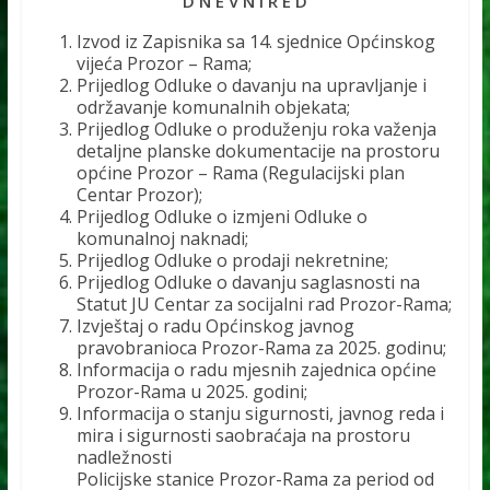
D N E V N I R E D
Izvod iz Zapisnika sa 14. sjednice Općinskog
vijeća Prozor – Rama;
Prijedlog Odluke o davanju na upravljanje i
održavanje komunalnih objekata;
Prijedlog Odluke o produženju roka važenja
detaljne planske dokumentacije na prostoru
općine Prozor – Rama (Regulacijski plan
Centar Prozor);
Prijedlog Odluke o izmjeni Odluke o
komunalnoj naknadi;
Prijedlog Odluke o prodaji nekretnine;
Prijedlog Odluke o davanju saglasnosti na
Statut JU Centar za socijalni rad Prozor-Rama;
Izvještaj o radu Općinskog javnog
pravobranioca Prozor-Rama za 2025. godinu;
Informacija o radu mjesnih zajednica općine
Prozor-Rama u 2025. godini;
Informacija o stanju sigurnosti, javnog reda i
mira i sigurnosti saobraćaja na prostoru
nadležnosti
Policijske stanice Prozor-Rama za period od