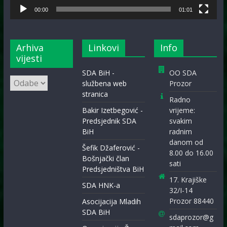
00:00
01:01
Arhiva
Linkovi
Info
vijesti
SDA BiH -
OO SDA
Arhiva
službena web
Prozor
vijesti
stranica
Radno
Bakir Izetbegović -
vrijeme:
Predsjednik SDA
svakim
BiH
radnim
danom od
Šefik Džaferović -
8.00 do 16.00
Bošnjački član
sati
Predsjedništva BiH
17. Krajiške
SDA HNK-a
32/I-14
Prozor 88440
Asocijacija Mladih
SDA BiH
sdaprozor@g