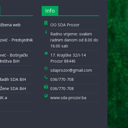
Info
lužbena web
OO SDA Prozor
Radno vrijeme: svakim
ović - Predsjednik
radnim danom od 8.00 do
16.00 sati
ović - Bošnjački
17. Krajiške 32/I-14
dništva BiH
Prozor 88440
sdaprozor@gmail.com
Mladih SDA BiH
036/770-708
 Žene SDA BiH
036/770-708
NK-a
www.sda-prozor.ba