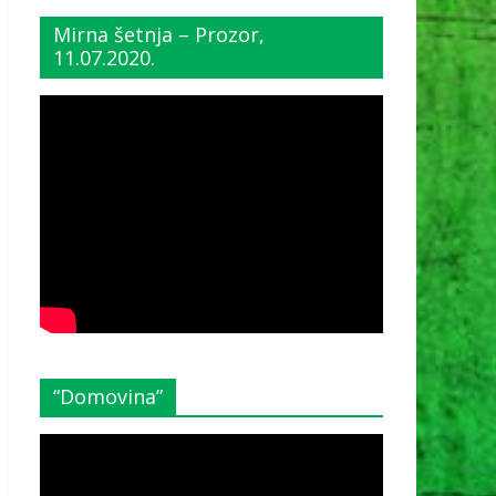
Mirna šetnja – Prozor,
11.07.2020.
“Domovina”