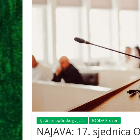
Sjednice općinskog vijeća
IO SDA Prozor
NAJAVA: 17. sjednica O