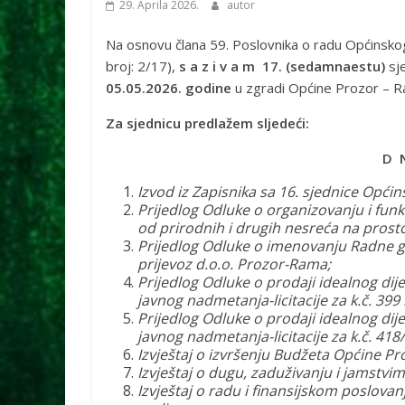
29. Aprila 2026.
autor
Na osnovu člana 59. Poslovnika o radu Općinsko
broj: 2/17),
s a z i v a m 17. (sedamnaestu
)
sj
05.05.
2026. godine
u zgradi Općine Prozor – R
Za sjednicu predlažem sljedeći:
D 
Izvod iz Zapisnika sa 16. sjednice Opći
Prijedlog Odluke o organizovanju i funkc
od prirodnih i drugih nesreća na pros
Prijedlog Odluke o imenovanju Radne gru
prijevoz d.o.o. Prozor-Rama;
Prijedlog Odluke o prodaji
idealnog
dij
javnog nadmetanja-licitacije za k.č. 399
Prijedlog Odluke o prodaji
idealnog
dij
javnog nadmetanja-licitacije za k.č. 418/
Izvještaj o izvršenju Budžeta Općine Pr
Izvještaj o dugu, zaduživanju i jamstvi
Izvještaj o radu i finansijskom poslov