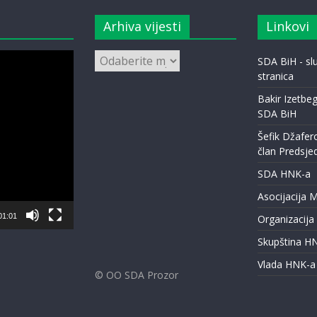
Arhiva vijesti
Linkovi
Arhiva
SDA BiH - s
vijesti
stranica
Bakir Izetbeg
SDA BiH
Šefik Džafer
član Predsje
SDA HNK-a
Asocijacija 
01:01
Organizacija
Skupština H
Vlada HNK-a
© OO SDA Prozor