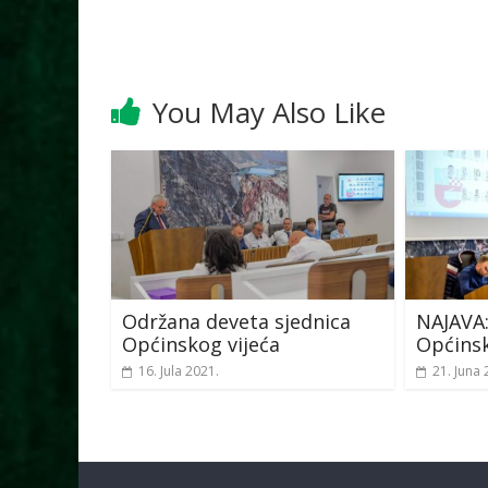
You May Also Like
Održana deveta sjednica
NAJAVA:
Općinskog vijeća
Općinsk
16. Jula 2021.
21. Juna 