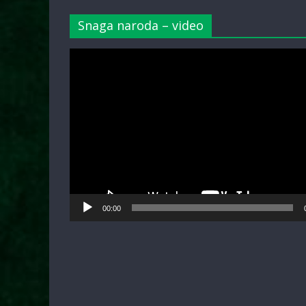
Snaga naroda – video
Video
Player
00:00