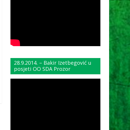
28.9.2014. – Bakir Izetbegović u
posjeti OO SDA Prozor