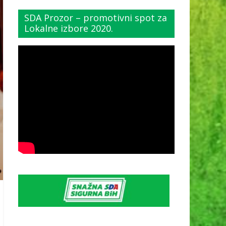
SDA Prozor – promotivni spot za
Lokalne izbore 2020.