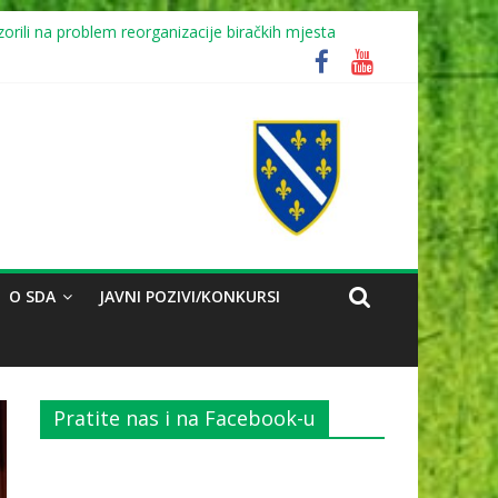
orili na problem reorganizacije biračkih mjesta
O SDA
JAVNI POZIVI/KONKURSI
Pratite nas i na Facebook-u