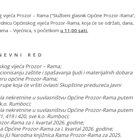
g vijeća Prozor – Rama (“Službeni glasnik Općine Prozor-Rama”,
ednicu Općinskog vijeća Prozor-Rama, koja će se održati, dana,
ama – Vijećnica, s početkom
u 11,00 sati.
N E V N I R E D
nskog vijeća Prozor – Rama;
ionisanju zaštite i spašavanja ljudi i materijalnih dobara
toru općine Prozor-Rama;
pe koja će vršiti ovlasti Skupštine preduzeća Javni
ela nekretnine u suvlasništvu Općine Prozor-Rama putem
 k.o. Rumboci;
ela nekretnine u suvlasništvu Općine Prozor-Rama putem
1, 419 i 420, sve k.o. Rumboci;
ozor-Rama za I. kvartal 2026. godine;
ma Općine Prozor-Rama za I. kvartal 2026. godine;
anju JU Narodna knjižnica Rama Prozor-Rama za 2025.