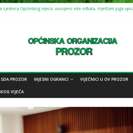
 sjednica Općinskog vijeća: usvojeno više odluka, mještani juga upoz
1.7.2026.) mirna šetnja u znak sjećanja na genocid u Srebrenici
a Općinskog vijeća
a sjednica Općinskog vijeća
a Općinskog vijeća
 SDA PROZOR
MJESNI OGRANCI
VIJEĆNICI U OV PROZOR
SKOG VIJEĆA