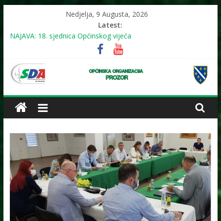
Skip
Nedjelja, 9 Augusta, 2026
to
Latest:
content
NAJAVA: 18. sjednica Općinskog vijeća
Održana 19. redovna sjednica Općinskog vijeća: usvojeno više
odluka, mještani juga upozorili na problem reorganizacije
biračkih mjesta
NAJAVA: U subotu (11.7.2026.) mirna šetnja u znak sjećanja na
OO
genocid u Srebrenici
NAJAVA: 19. sjednica Općinskog vijeća
Održana 18. redovna sjednica Općinskog vijeća
SDA
Prozor
SIGURNO!