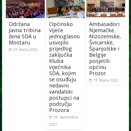
Održana
Općinsko
Ambasadori
Javna tribina
vijeće
Njemačke,
žena SDA u
jednoglasno
Nizozemske,
Mostaru
usvojilo
Švicarske,
prijedlog
Španjolske i
23. Marta 2022.
zaključka
Belgije
Kluba
posjetili
vijećnika
općinu
SDA, kojim
Prozor
se osuđuju
15. Marta 2023.
nedavni
vandalski
postupci na
području
Prozora
29. Septembra
2021.