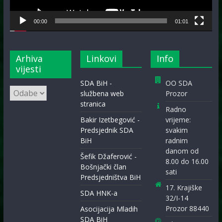
00:00
01:01
Arhiva
Linkovi
Info
vijesti
SDA BiH -
OO SDA
Arhiva
službena web
Prozor
vijesti
stranica
Radno
Bakir Izetbegović -
vrijeme:
Predsjednik SDA
svakim
BiH
radnim
danom od
Šefik Džaferović -
8.00 do 16.00
Bošnjački član
sati
Predsjedništva BiH
17. Krajiške
SDA HNK-a
32/I-14
Prozor 88440
Asocijacija Mladih
SDA BiH