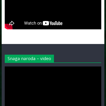
Snaga naroda – video
Video
Player