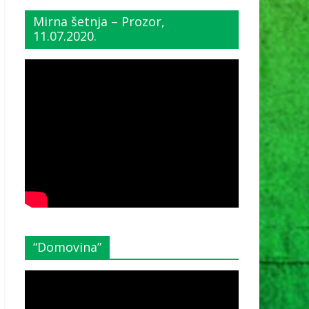
Mirna šetnja – Prozor,
11.07.2020.
“Domovina”