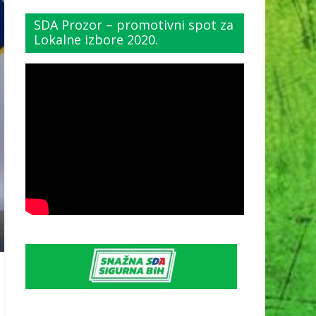
SDA Prozor – promotivni spot za
Lokalne izbore 2020.