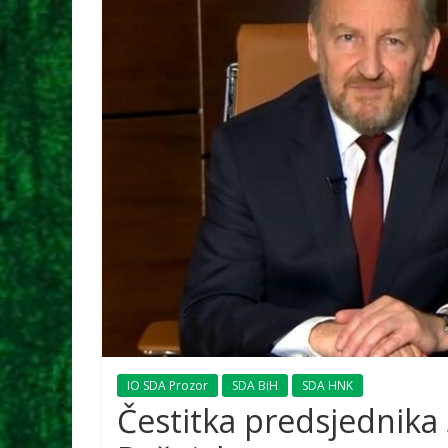
IO SDA Prozor
SDA BiH
SDA HNK
Čestitka predsjednik