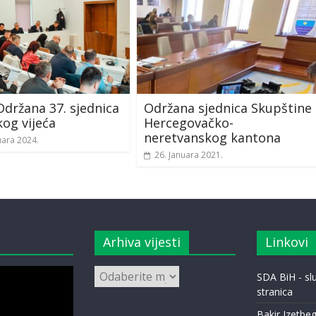
držana 37. sjednica
Održana sjednica Skupštine
og vijeća
Hercegovačko-
neretvanskog kantona
uara 2024.
26. Januara 2021.
Arhiva vijesti
Linkovi
Arhiva
SDA BiH - s
vijesti
stranica
Bakir Izetbeg