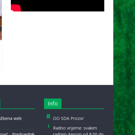
Info
lužbena web
OO SDA Prozor
Radno vrijeme: svakim
ović - Predsjednik
radnim danom od 8.00 do