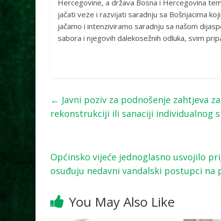
Hercegovine, a država Bosna i Hercegovina teme
jačati veze i razvijati saradnju sa Bošnjacima ko
jačamo i intenziviramo saradnju sa našom dijasp
sabora i njegovih dalekosežnih odluka, svim pri
←
Javni poziv za podnošenje zahtjeva z
rekonstrukciji ili sanaciji individualno
Općinsko vijeće jednoglasno usvojilo pri
osuđuju nedavni vandalski postupci na
You May Also Like