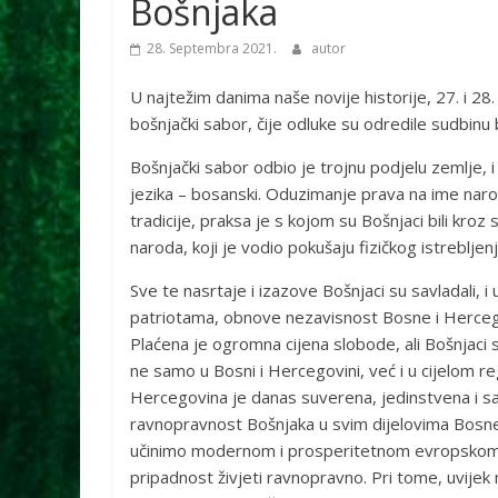
Bošnjaka
28. Septembra 2021.
autor
U najtežim danima naše novije historije, 27. i 2
bošnjački sabor, čije odluke su odredile sudbin
Bošnjački sabor odbio je trojnu podjelu zemlje, i
jezika – bosanski. Oduzimanje prava na ime naroda
tradicije, praksa je s kojom su Bošnjaci bili kroz
naroda, koji je vodio pokušaju fizičkog istreblje
Sve te nasrtaje i izazove Bošnjaci su savladali, 
patriotama, obnove nezavisnost Bosne i Hercegovin
Plaćena je ogromna cijena slobode, ali Bošnjaci su
ne samo u Bosni i Hercegovini, već i u cijelom r
Hercegovina je danas suverena, jedinstvena i s
ravnopravnost Bošnjaka u svim dijelovima Bosne 
učinimo modernom i prosperitetnom evropskom dr
pripadnost živjeti ravnopravno. Pri tome, uvije