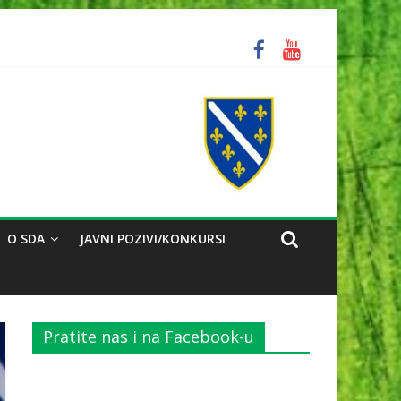
ozorili na problem reorganizacije biračkih mjesta
O SDA
JAVNI POZIVI/KONKURSI
Pratite nas i na Facebook-u