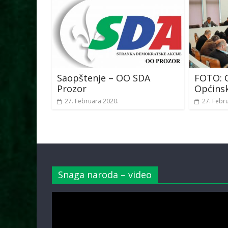
Saopštenje – OO SDA
FOTO: O
Prozor
Općinsk
27. Februara 2020.
27. Febr
Snaga naroda – video
Video
Player