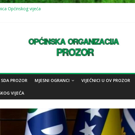
nica Općinskog vijeća
vna sjednica Općinskog vijeća: usvojeno više odluka, mještani juga up
 (11.7.2026.) mirna šetnja u znak sjećanja na genocid u Srebrenici
nica Općinskog vijeća
vna sjednica Općinskog vijeća
 SDA PROZOR
MJESNI OGRANCI
VIJEĆNICI U OV PROZOR
SKOG VIJEĆA