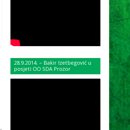
28.9.2014. – Bakir Izetbegović u
posjeti OO SDA Prozor