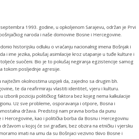
8. septembra 1993. godine, u opkoljenom Sarajevu, održan je Prvi
u bošnjačkog naroda i naše domovine Bosne i Hercegovine.
 donio historijsku odluku o vraćanju nacionalnig imena Bošnjak i
 i ime jezika, pokušaj asimilacije kroz utapanje u tuđe kulture i
 stoljeće suočeni. Bio je to pokušaj negiranja egzistencije samog
nja tokom posljednje agresije.
i u najtežim okolnostima uspjeli da, zajedno sa drugim bh.
e, te da reafirmiraju vlastiti identitet, vjeru i kulturu.
 izborili poziciju političkog faktora bez kojeg nema kalkulacije
egionu. Uz sve probleme, osporavanja i otpore, Bosna i
amostalna država. Predstoji nam pravna borba da punu
i Hercegovine, kao i politička borba da Bosnu i Hercegovinu
žavom u kojoj će svi građani, bez obzira na etničku i vjersku
k moramo imati na umu da su Bošnjaci vezivno tkivo Bosne i