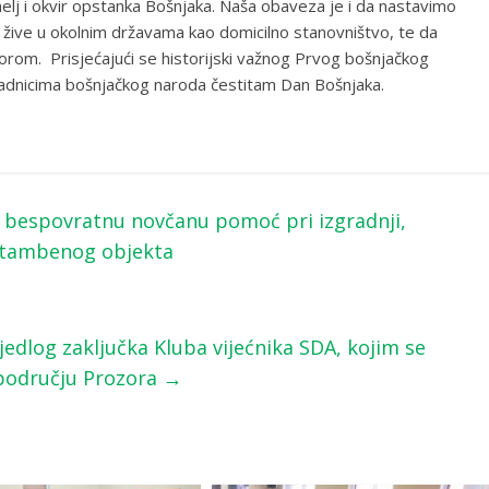
lj i okvir opstanka Bošnjaka. Naša obaveza je i da nastavimo
ji žive u okolnim državama kao domicilno stanovništvo, te da
orom. Prisjećajući se historijski važnog Prvog bošnjačkog
padnicima bošnjačkog naroda čestitam Dan Bošnjaka.
a bespovratnu novčanu pomoć pri izgradnji,
g stambenog objekta
jedlog zaključka Kluba vijećnika SDA, kojim se
 području Prozora
→