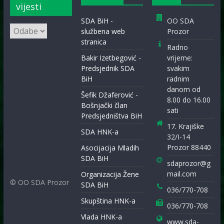
vijesti
SDA BiH -
OO SDA
Arhiva
službena web
Prozor
vijesti
stranica
Radno
Bakir Izetbegović -
vrijeme:
Predsjednik SDA
svakim
BiH
radnim
danom od
Šefik Džaferović -
8.00 do 16.00
Bošnjački član
sati
Predsjedništva BiH
17. Krajiške
SDA HNK-a
32/I-14
Prozor 88440
Asocijacija Mladih
SDA BiH
sdaprozor@g
mail.com
Organizacija Žene
© OO SDA Prozor
SDA BiH
036/770-708
Skupština HNK-a
036/770-708
Vlada HNK-a
www.sda-