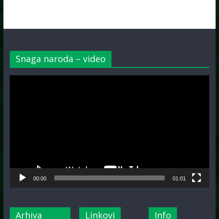
Snaga naroda – video
Video
Player
00:00
01:01
Arhiva
Linkovi
Info