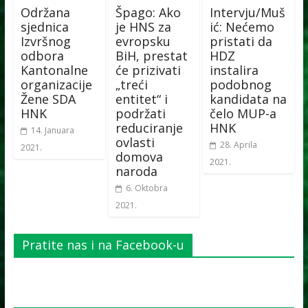
Održana
Špago: Ako
Intervju/Muš
sjednica
je HNS za
ić: Nećemo
Izvršnog
evropsku
pristati da
odbora
BiH, prestat
HDZ
Kantonalne
će prizivati
instalira
organizacije
„treći
podobnog
Žene SDA
entitet“ i
kandidata na
HNK
podržati
čelo MUP-a
reduciranje
HNK
14. Januara
ovlasti
28. Aprila
2021.
domova
2021.
naroda
6. Oktobra
2021.
Pratite nas i na Facebook-u